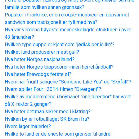
familie som hvilken annen grønnsak?
Populær i Frankrike, er en croque-monsieur en oppvarmet
sandwich som tradisjonelt er fylt med hva?
Hva var verdens høyeste menneskelagde strukturen i over
43 århundrer?
Hvilken type suppe er kjent som "jødisk penicillin"?
Hvilket land produserer mest gull?
Hva heter Norges nasjonalhund?
Hva heter Norges toppscorer innen herrehåndball?
Hva heter Brewdogs første øl?
Hvem har frigitt sangene "Someone Like You" og "Skyfall"?
Hvem spiller Four i 2014-filmen "Divergent"?
Hvilke av medlemmene i boybanet "one direction" har vært
på X-faktor 2 ganger?
Hva heter det man sikrer med i klatring?
Hvilken by er fotballlaget SK Brann fra?
Hvem lager malerier?
Hvilke to land er de eneste som grenser til andre