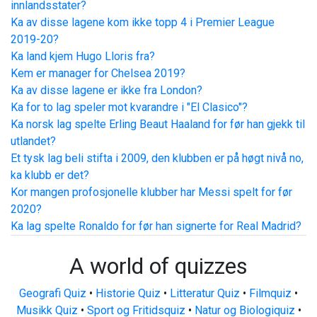
innlandsstater?
Ka av disse lagene kom ikke topp 4 i Premier League
2019-20?
Ka land kjem Hugo Lloris fra?
Kem er manager for Chelsea 2019?
Ka av disse lagene er ikke fra London?
Ka for to lag speler mot kvarandre i "El Clasico"?
Ka norsk lag spelte Erling Beaut Haaland for før han gjekk til
utlandet?
Et tysk lag beli stifta i 2009, den klubben er på høgt nivå no,
ka klubb er det?
Kor mangen profosjonelle klubber har Messi spelt for før
2020?
Ka lag spelte Ronaldo for før han signerte for Real Madrid?
A world of quizzes
Geografi Quiz
•
Historie Quiz
•
Litteratur Quiz
•
Filmquiz
•
Musikk Quiz
•
Sport og Fritidsquiz
•
Natur og Biologiquiz
•