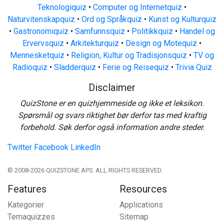
Teknologiquiz
•
Computer og Internetquiz
•
Naturvitenskapquiz
•
Ord og Språkquiz
•
Kunst og Kulturquiz
•
Gastronomiquiz
•
Samfunnsquiz
•
Politikkquiz
•
Handel og
Ervervsquiz
•
Arkitekturquiz
•
Design og Motequiz
•
Mennesketquiz
•
Religion, Kultur og Tradisjonsquiz
•
TV og
Radioquiz
•
Sladderquiz
•
Ferie og Reisequiz
•
Trivia Quiz
Disclaimer
QuizStone er en quizhjemmeside og ikke et leksikon.
Spørsmål og svars riktighet bør derfor tas med kraftig
forbehold. Søk derfor også information andre steder.
Twitter
Facebook
LinkedIn
© 2008-2026 QUIZSTONE APS. ALL RIGHTS RESERVED.
Features
Resources
Kategorier
Applications
Temaquizzes
Sitemap