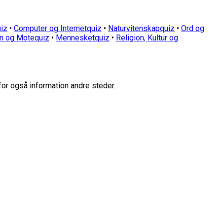
iz
•
Computer og Internetquiz
•
Naturvitenskapquiz
•
Ord og
n og Motequiz
•
Mennesketquiz
•
Religion, Kultur og
for også information andre steder.