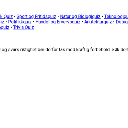
k Quiz
•
Sport og Fritidsquiz
•
Natur og Biologiquiz
•
Teknologiqu
iz
•
Politikkquiz
•
Handel og Ervervsquiz
•
Arkitekturquiz
•
Desig
equiz
•
Trivia Quiz
g svars riktighet bør derfor tas med kraftig forbehold. Søk der