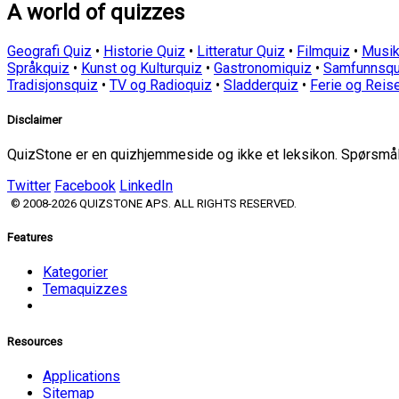
A world of quizzes
Geografi Quiz
•
Historie Quiz
•
Litteratur Quiz
•
Filmquiz
•
Musik
Språkquiz
•
Kunst og Kulturquiz
•
Gastronomiquiz
•
Samfunnsqu
Tradisjonsquiz
•
TV og Radioquiz
•
Sladderquiz
•
Ferie og Reis
Disclaimer
QuizStone er en quizhjemmeside og ikke et leksikon. Spørsmål o
Twitter
Facebook
LinkedIn
© 2008-2026 QUIZSTONE APS. ALL RIGHTS RESERVED.
Features
Kategorier
Temaquizzes
Resources
Applications
Sitemap