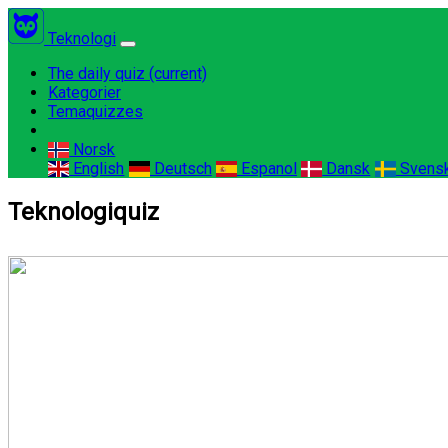
Teknologi
The daily quiz
(current)
Kategorier
Temaquizzes
Norsk
English
Deutsch
Espanol
Dansk
Svens
Teknologiquiz