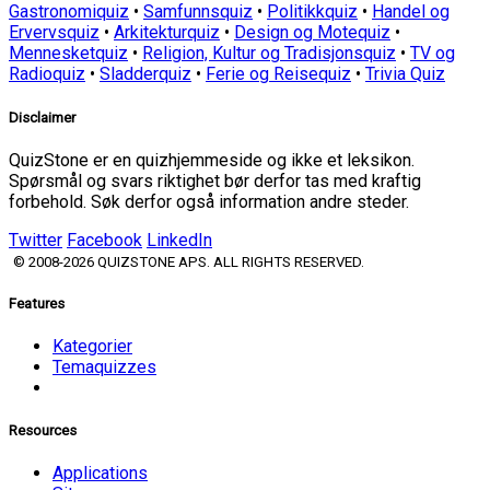
Gastronomiquiz
•
Samfunnsquiz
•
Politikkquiz
•
Handel og
Ervervsquiz
•
Arkitekturquiz
•
Design og Motequiz
•
Mennesketquiz
•
Religion, Kultur og Tradisjonsquiz
•
TV og
Radioquiz
•
Sladderquiz
•
Ferie og Reisequiz
•
Trivia Quiz
Disclaimer
QuizStone er en quizhjemmeside og ikke et leksikon.
Spørsmål og svars riktighet bør derfor tas med kraftig
forbehold. Søk derfor også information andre steder.
Twitter
Facebook
LinkedIn
© 2008-2026 QUIZSTONE APS. ALL RIGHTS RESERVED.
Features
Kategorier
Temaquizzes
Resources
Applications