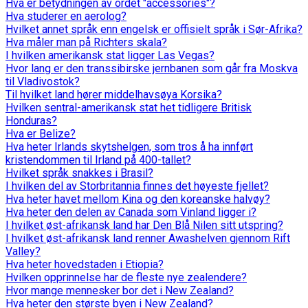
Hva er betydningen av ordet "accessories"?
Hva studerer en aerolog?
Hvilket annet språk enn engelsk er offisielt språk i Sør-Afrika?
Hva måler man på Richters skala?
I hvilken amerikansk stat ligger Las Vegas?
Hvor lang er den transsibirske jernbanen som går fra Moskva
til Vladivostok?
Til hvilket land hører middelhavsøya Korsika?
Hvilken sentral-amerikansk stat het tidligere Britisk
Honduras?
Hva er Belize?
Hva heter Irlands skytshelgen, som tros å ha innført
kristendommen til Irland på 400-tallet?
Hvilket språk snakkes i Brasil?
I hvilken del av Storbritannia finnes det høyeste fjellet?
Hva heter havet mellom Kina og den koreanske halvøy?
Hva heter den delen av Canada som Vinland ligger i?
I hvilket øst-afrikansk land har Den Blå Nilen sitt utspring?
I hvilket øst-afrikansk land renner Awashelven gjennom Rift
Valley?
Hva heter hovedstaden i Etiopia?
Hvilken opprinnelse har de fleste nye zealendere?
Hvor mange mennesker bor det i New Zealand?
Hva heter den største byen i New Zealand?