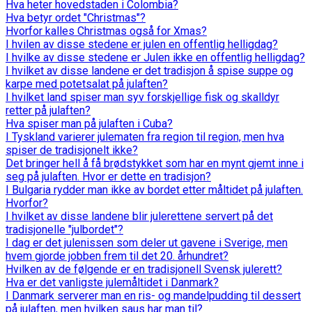
Hva heter hovedstaden i Colombia?
Hva betyr ordet "Christmas"?
Hvorfor kalles Christmas også for Xmas?
I hvilen av disse stedene er julen en offentlig helligdag?
I hvilke av disse stedene er Julen ikke en offentlig helligdag?
I hvilket av disse landene er det tradisjon å spise suppe og
karpe med potetsalat på julaften?
I hvilket land spiser man syv forskjellige fisk og skalldyr
retter på julaften?
Hva spiser man på julaften i Cuba?
I Tyskland varierer julematen fra region til region, men hva
spiser de tradisjonelt ikke?
Det bringer hell å få brødstykket som har en mynt gjemt inne i
seg på julaften. Hvor er dette en tradisjon?
I Bulgaria rydder man ikke av bordet etter måltidet på julaften.
Hvorfor?
I hvilket av disse landene blir julerettene servert på det
tradisjonelle "julbordet"?
I dag er det julenissen som deler ut gavene i Sverige, men
hvem gjorde jobben frem til det 20. århundret?
Hvilken av de følgende er en tradisjonell Svensk julerett?
Hva er det vanligste julemåltidet i Danmark?
I Danmark serverer man en ris- og mandelpudding til dessert
på julaften, men hvilken saus har man til?