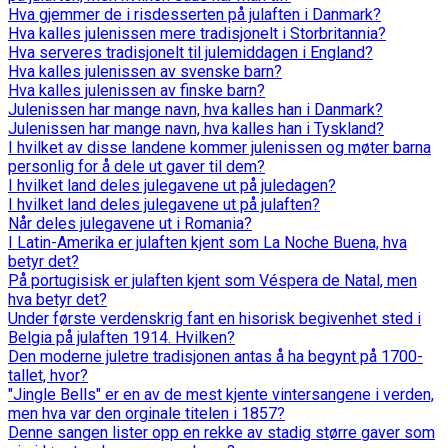
Hva gjemmer de i risdesserten på julaften i Danmark?
Hva kalles julenissen mere tradisjonelt i Storbritannia?
Hva serveres tradisjonelt til julemiddagen i England?
Hva kalles julenissen av svenske barn?
Hva kalles julenissen av finske barn?
Julenissen har mange navn, hva kalles han i Danmark?
Julenissen har mange navn, hva kalles han i Tyskland?
I hvilket av disse landene kommer julenissen og møter barna
personlig for å dele ut gaver til dem?
I hvilket land deles julegavene ut på juledagen?
I hvilket land deles julegavene ut på julaften?
Når deles julegavene ut i Romania?
I Latin-Amerika er julaften kjent som La Noche Buena, hva
betyr det?
På portugisisk er julaften kjent som Véspera de Natal, men
hva betyr det?
Under første verdenskrig fant en hisorisk begivenhet sted i
Belgia på julaften 1914. Hvilken?
Den moderne juletre tradisjonen antas å ha begynt på 1700-
tallet, hvor?
"Jingle Bells" er en av de mest kjente vintersangene i verden,
men hva var den orginale titelen i 1857?
Denne sangen lister opp en rekke av stadig større gaver som