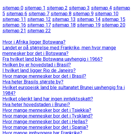
sitemap 0
sitemap 1
sitemap 2
sitemap 3
sitemap 4
sitemap
5
sitemap 6
sitemap 7
sitemap 8
sitemap 9
sitemap 10
sitemap 11
sitemap 12
sitemap 13
sitemap 14
sitemap 15
sitemap 16
sitemap 17
sitemap 18
sitemap 19
sitemap 20
sitemap 21
sitemap 22
Hvor i Afrika ligger Botswana?
Landet er på størrelse med Frankrike, men hvor mange
mennesker bor det i Botswana?
Fra hvilket land ble Botswana uavhengig i 1966?
Hvilken by er hovedstad i Brasil?
I hvilket land ligger Rio de Janeiro?
Hvor mange mennesker bor det i Brasil?
Hva heter Brasils største by?
Hvilket europeisk land ble sultanatet Brunei uavhengig fra i
1984?
Hvilket oljerikt land har ingen inntektsskatt?
Hva heter hovedstaden i Brunei?
Hvor mange mennesker bor det i Tsjekkia?
Hvor mange mennesker bor det i Tyskland?
Hvor mange mennesker bor det i Hellas?
Hvor mange mennesker bor det i Spania?
Hvor mange innbyggere har Frankrike?