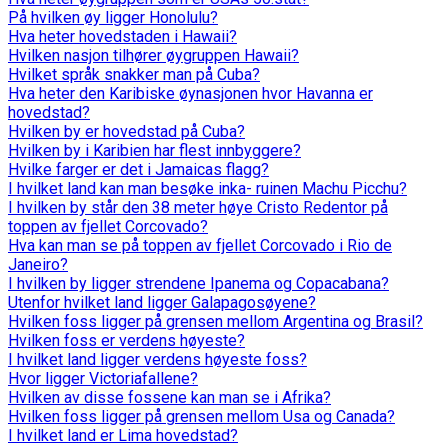
På hvilken øy ligger Honolulu?
Hva heter hovedstaden i Hawaii?
Hvilken nasjon tilhører øygruppen Hawaii?
Hvilket språk snakker man på Cuba?
Hva heter den Karibiske øynasjonen hvor Havanna er
hovedstad?
Hvilken by er hovedstad på Cuba?
Hvilken by i Karibien har flest innbyggere?
Hvilke farger er det i Jamaicas flagg?
I hvilket land kan man besøke inka- ruinen Machu Picchu?
I hvilken by står den 38 meter høye Cristo Redentor på
toppen av fjellet Corcovado?
Hva kan man se på toppen av fjellet Corcovado i Rio de
Janeiro?
I hvilken by ligger strendene Ipanema og Copacabana?
Utenfor hvilket land ligger Galapagosøyene?
Hvilken foss ligger på grensen mellom Argentina og Brasil?
Hvilken foss er verdens høyeste?
I hvilket land ligger verdens høyeste foss?
Hvor ligger Victoriafallene?
Hvilken av disse fossene kan man se i Afrika?
Hvilken foss ligger på grensen mellom Usa og Canada?
I hvilket land er Lima hovedstad?