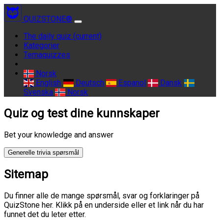
QUIZSTONE®
The daily quiz
(current)
Kategorier
Temaquizzes
Norsk
English
Deutsch
Espanol
Dansk
Svenska
Norsk
Quiz og test dine kunnskaper
Bet your knowledge and answer
Generelle trivia spørsmål
Sitemap
Du finner alle de mange spørsmål, svar og forklaringer på
QuizStone her. Klikk på en underside eller et link når du har
funnet det du leter etter.