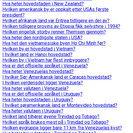
Hva heter hovedstaden i New Zealand?
Hvilken amerikansk by er oppkalt etter USAs første
president?
Hvilket afrikansk land var Eritrea tidligere en del av?
Hvilken tidligere provins av Etiopia fikk selvstyre i 1994?
Hvilken engelsk storby renner Themsen gjennom?
Hva heter den nordligste staten i USA?
Hva het den vietnamesiske byen Ho Chi Minh før?
Hvilken by er hovedstad i Vietnam?
I hvilket land er Hanoi hovedstad?
Hvilken by i Vietnam har flest innbyggere?
Hva er det offisielle språket i Venezuela?
Hva heter Venezuelas hovedstad?
I hvilker Sør-Amerikansk land er Caracas hovedstad?
I hvilken verdensdel ligger Venezuela?
Hva heter valutaen i Venezuela?
Hva er det offisielle språket i Uruguay?
Hva heter hovedstaden i Uruguay?
I hvilket søramerikansk land er Montevideo hovedstad?
Hva heter valutaen i Uruguay?
Hvilket land tilhører øyene Trinidad og Tobago?
Hvilket språk brukes mest på i Trinidad og Tobago?
Hvilken øygruppe ligger bare 11 km. fra Venezuelas kyst?