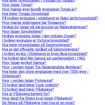
Hva heter hovedstaden i Trinidad og Tobago?
Hvor ligger Tonga?
Hvor mange øyer består øygruppen Tonga av?
Hva heter Tongas hovedstad
På hvilken øygruppe i stillehavet er Nuku´alofa hovedstad?
Hvor mange innbyggere har Singapore?
Hvilken by ligger på sørspissen av Malayahalvøyen?
Hvor ligger Seychellene?
Hvilken øygruppe ligger i den Indiske Ocean?
I hvilken øygruppe er Victoria hovedstad?
Hva heter hovedstaden på Salomonøyene?
Hva er det offisielle språket på Salomonøyene?
I hvilket øyrike i Stillehavet er byen Apia hovedstad?
Fra hvilket land fikk Samoa sin uavhengighet i 1962
Hvor ligger øyriket Samoa?
Hvor i verden ligger "De Nederlandske Antillene?
Hva heter den store øygruppen med over 1000 øyer i
Stillehavet?
Hvor i verden ligger Polynesia?
Til hvilket land hører Cook Islands?
Til hvilket land hører Påskeøya?
Hva er Påskeøya berømt for?
Hvor langt fra Chiles kyst ligger Påskeøya?
De finnes på Påskeøya, men hva er en moai?