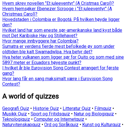
Hvem skrev novellen "Et juleeventyr" (A Cristmas Carol)?
Hvem hjemsøker Ebenezer Scrooge i "Et juleeventyr" (A
Christmas Carol)?
Hovedstaden i Colombia er Bogotá. På hvilken høyde ligger
den?
Hvilket land har som eneste sør-amerikanske land kyst både
mot Det Karibiske Hav og Stillehavet?
Hvor mange innbyggere har Colombia?
Sumatra er verdens fjerde mest befolkede øy som under
oldtiden ble kalt Swarnadwīpa. Hva betyr det?
Hva heter vulkanen som ligger sør for Quito og som med sine
5897 meter er Ecuadors høyeste punkt?
I hvilket år ble Eurovision Song Contest arrangert for første
gang?
Hvor lang får en sang maksimalt være i Eurovision Song
Contest?
A world of quizzes
Geografi Quiz
•
Historie Quiz
•
Litteratur Quiz
•
Filmquiz
•
Musikk Quiz
•
Sport og Fritidsquiz
•
Natur og Biologiquiz
•
Teknologiquiz
•
Computer og Internetquiz
•
Naturvitenskapquiz
•
Ord og Språkquiz
•
Kunst og Kulturquiz
•