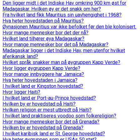
Den ligger midt i det Indiske Hav omkring 900 km øst for
Madagaskar. Hvilken øy er det snakk om her?
Fra hvilket land fikk Mauritius sin uavhengighet i 1968?
Hva heter hovedstaden på Mauritius?
Øynasjonen Mauritius var ikke befolket før den ble kolonisert.
Hvor mange mennesker bor det der nå?
Hvilket land tilhører øya Madagaskar?
Hvor mange mennesker bor det på Madagaskar?
Madagaskar ligger i det Indiske Hav, men utenfor hvilket
aferikansk land?
Hvilket språk snakker man på øygruppen Kapp Verde?
Hvor ligger øygruppen Kapp Verde?
Hvor mange innbyggere har Jamaica?
Hva heter hovedstaden i Jamaica?
I hvilket land er Kingston hovedstad?
Hvor ligger Haiti?
I hvilket land er Port-au-Prince hovedstad?
Hvilken by er hovedstad på Haiti?
Hvilken religion er mest utbredt på Haiti?
I hvilket land praktiseres voodoo som folkereligion?
Hvor mange mennesker bor det på Grenada?
Hvilken by er hovedstad på Grenada?
I hvilket karibisk land er St. George hovedstad?
Hva heter øygruppen som er USAs 50.stat?