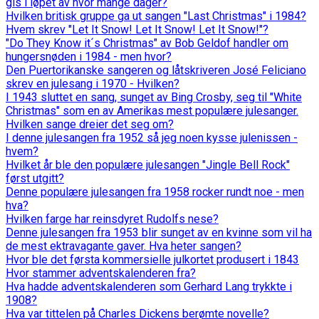
gis i løpet av hvor mange dager?
Hvilken britisk gruppe ga ut sangen "Last Christmas" i 1984?
Hvem skrev "Let It Snow! Let It Snow! Let It Snow!"?
"Do They Know it´s Christmas" av Bob Geldof handler om
hungersnøden i 1984 - men hvor?
Den Puertorikanske sangeren og låtskriveren José Feliciano
skrev en julesang i 1970 - Hvilken?
I 1943 sluttet en sang, sunget av Bing Crosby, seg til "White
Christmas" som en av Amerikas mest populære julesanger.
Hvilken sange dreier det seg om?
I denne julesangen fra 1952 så jeg noen kysse julenissen -
hvem?
Hvilket år ble den populære julesangen "Jingle Bell Rock"
først utgitt?
Denne populære julesangen fra 1958 rocker rundt noe - men
hva?
Hvilken farge har reinsdyret Rudolfs nese?
Denne julesangen fra 1953 blir sunget av en kvinne som vil ha
de mest ektravagante gaver. Hva heter sangen?
Hvor ble det førsta kommersielle julkortet produsert i 1843
Hvor stammer adventskalenderen fra?
Hva hadde adventskalenderen som Gerhard Lang trykkte i
1908?
Hva var tittelen på Charles Dickens berømte novelle?