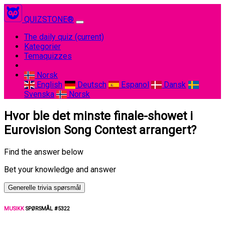
QUIZSTONE®
The daily quiz
(current)
Kategorier
Temaquizzes
Norsk
English
Deutsch
Espanol
Dansk
Svenska
Norsk
Hvor ble det minste finale-showet i
Eurovision Song Contest arrangert?
Find the answer below
Bet your knowledge and answer
Generelle trivia spørsmål
MUSIKK
SPØRSMÅL #5322