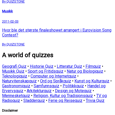
By QUIZSTONE
Musikk
2011-02-03
Hvor ble det største finaleshowet arrangert i Eurovision Song
Contest?
By QUIZSTONE
A world of quizzes
Geografi Quiz
•
Historie Quiz
•
Litteratur Quiz
•
Filmquiz
•
Musikk Quiz
•
Sport og Fritidsquiz
•
Natur og Biologiquiz
•
Teknologiquiz
•
Computer og Internetquiz
•
Naturvitenskapquiz
•
Ord og Språkquiz
•
Kunst og Kulturquiz
•
Gastronomiquiz
•
Samfunnsquiz
•
Politikkquiz
•
Handel og
Ervervsquiz
•
Arkitekturquiz
•
Design og Motequiz
•
Mennesketquiz
•
Religion, Kultur og Tradisjonsquiz
•
TV og
Radioquiz
•
Sladderquiz
•
Ferie og Reisequiz
•
Trivia Quiz
Disclaimer