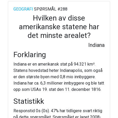
GEOGRAFI
SPØRSMÅL #288
Hvilken av disse
amerikanske statene har
det minste arealet?
Indiana
Forklaring
Indiana er en amerikansk stat på 94.321 km².
Statens hovedstad heter Indianapolis, som også
er den største byen med 0,8 mio innbyggere.
Indiana har ca. 6,3 millioner innbyggere og ble tatt
opp som USAs 19. stat den 11. december 1816.
Statistikk
Responstid 0s (0s). 47% har tidligere svart riktig
på dette spørsmålet. Spørsmålet er laget 2008-