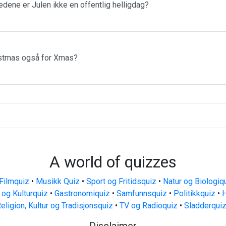
tedene er Julen ikke en offentlig helligdag?
istmas også for Xmas?
A world of quizzes
Filmquiz
•
Musikk Quiz
•
Sport og Fritidsquiz
•
Natur og Biologiq
 og Kulturquiz
•
Gastronomiquiz
•
Samfunnsquiz
•
Politikkquiz
•
H
eligion, Kultur og Tradisjonsquiz
•
TV og Radioquiz
•
Sladderqui