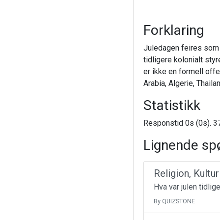
Forklaring
Juledagen feires som e
tidligere kolonialt sty
er ikke en formell off
Arabia, Algerie, Thaila
Statistikk
Responstid 0s (0s). 37
Lignende sp
Religion, Kultu
Hva var julen tidlig
By QUIZSTONE