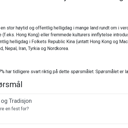
n stor høytid og offentlig helligdag i mange land rundt om i ver
re (f.eks. Hong Kong) eller fremmede kulturers innflytelse introdu
entlig helligdag i Folkets Republic Kina (untatt Hong Kong og Mac
nd, Nepal, Iran, Tyrkia og Nordkorea.
% har tidligere svart riktig på dette spørsmålet. Spørsmålet er 
ørsmål
r og Tradisjon
ere en fest for?