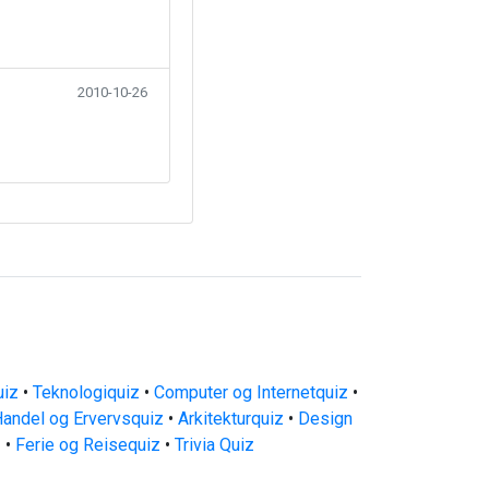
2010-10-26
uiz
•
Teknologiquiz
•
Computer og Internetquiz
•
andel og Ervervsquiz
•
Arkitekturquiz
•
Design
z
•
Ferie og Reisequiz
•
Trivia Quiz