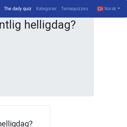
The daily quiz
(current)
Kategorier
Temaquizzes
Norsk
ntlig helligdag?
helligdag?