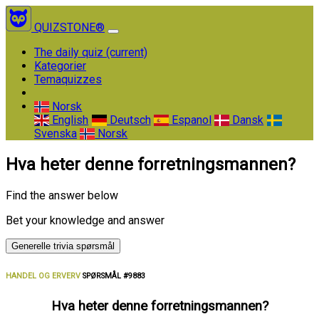
QUIZSTONE®
The daily quiz
(current)
Kategorier
Temaquizzes
Norsk
English
Deutsch
Espanol
Dansk
Svenska
Norsk
Hva heter denne forretningsmannen?
Find the answer below
Bet your knowledge and answer
Generelle trivia spørsmål
HANDEL OG ERVERV
SPØRSMÅL #9883
Hva heter denne forretningsmannen?