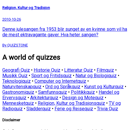
Religion, Kultur og Tradisjon
2010-10-26
Denne julesangen fra 1953 blir sunget av en kvinne som vil ha
de mest ektravagante gaver. Hva heter sangen?
By QUIZSTONE
A world of quizzes
Geografi Quiz
•
Historie Quiz
•
Litteratur Quiz
•
Filmquiz
•
Musikk Quiz
•
Sport og Fritidsquiz
•
Natur og Biologiquiz
•
Teknologiquiz
•
Computer og Internetquiz
•
Naturvitenskapquiz
•
Ord og Språkquiz
•
Kunst og Kulturquiz
•
Gastronomiquiz
•
Samfunnsquiz
•
Politikkquiz
•
Handel og
Ervervsquiz
•
Arkitekturquiz
•
Design og Motequiz
•
Mennesketquiz
•
Religion, Kultur og Tradisjonsquiz
•
TV og
Radioquiz
•
Sladderquiz
•
Ferie og Reisequiz
•
Trivia Quiz
Disclaimer