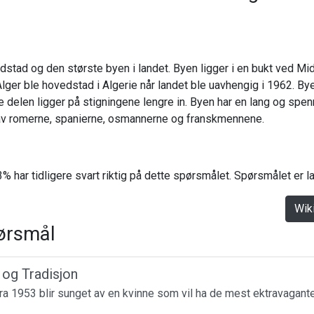
dstad og den største byen i landet. Byen ligger i en bukt ved Mid
Alger ble hovedstad i Algerie når landet ble uavhengig i 1962. By
 delen ligger på stigningene lengre in. Byen har en lang og spen
 av romerne, spanierne, osmannerne og franskmennene.
% har tidligere svart riktig på dette spørsmålet. Spørsmålet er 
Wik
ørsmål
r og Tradisjon
a 1953 blir sunget av en kvinne som vil ha de mest ektravagante