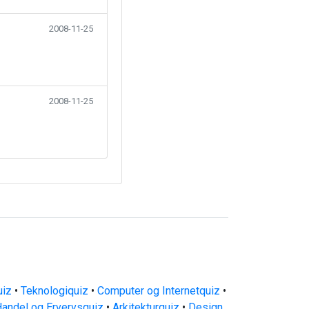
2008-11-25
2008-11-25
uiz
•
Teknologiquiz
•
Computer og Internetquiz
•
andel og Ervervsquiz
•
Arkitekturquiz
•
Design