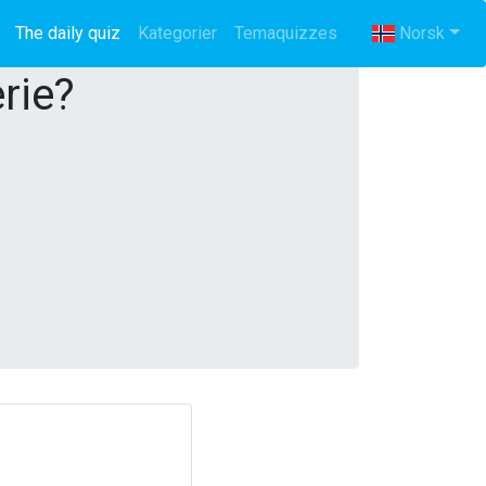
The daily quiz
(current)
Kategorier
Temaquizzes
Norsk
rie?