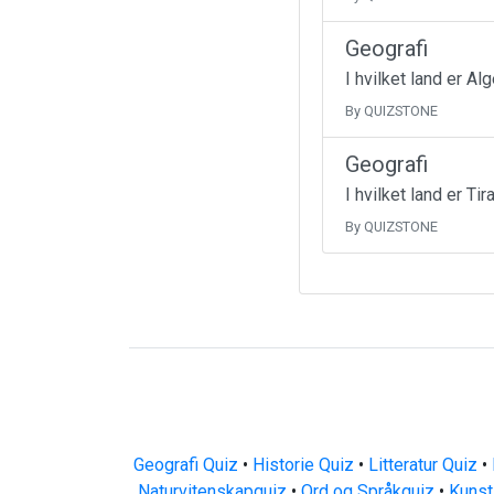
Geografi
I hvilket land er A
By QUIZSTONE
Geografi
I hvilket land er T
By QUIZSTONE
Geografi Quiz
•
Historie Quiz
•
Litteratur Quiz
•
Naturvitenskapquiz
•
Ord og Språkquiz
•
Kunst