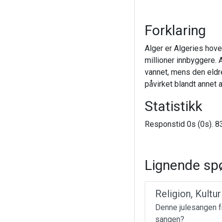
Forklaring
Alger er Algeries hove
millioner innbyggere. 
vannet, mens den eldre
påvirket blandt annet
Statistikk
Responstid 0s (0s). 83
Lignende sp
Religion, Kultu
Denne julesangen fr
sangen?