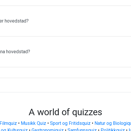
lger hovedstad?
irana hovedstad?
A world of quizzes
Filmquiz
•
Musikk Quiz
•
Sport og Fritidsquiz
•
Natur og Biologiq
 og Kulturquiz
•
Gastronomiquiz
•
Samfunnsquiz
•
Politikkquiz
•
H