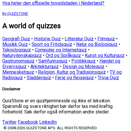
Hva heter den offisielle hovedstaden i Nederland?
By QUIZSTONE
A world of quizzes
Geografi Quiz
•
Historie Quiz
•
Litteratur Quiz
•
Filmquiz
•
Musikk Quiz
•
Sport og Fritidsquiz
•
Natur og Biologiquiz
•
Teknologiquiz
•
Computer og Internetquiz
•
Naturvitenskapquiz
•
Ord og Språkquiz
•
Kunst og Kulturquiz
•
Gastronomiquiz
•
Samfunnsquiz
•
Politikkquiz
•
Handel og
Ervervsquiz
•
Arkitekturquiz
•
Design og Motequiz
•
Mennesketquiz
•
Religion, Kultur og Tradisjonsquiz
•
TV og
Radioquiz
•
Sladderquiz
•
Ferie og Reisequiz
•
Trivia Quiz
Disclaimer
QuizStone er en quizhjemmeside og ikke et leksikon.
Spørsmål og svars riktighet bør derfor tas med kraftig
forbehold. Søk derfor også information andre steder.
Twitter
Facebook
LinkedIn
© 2008-2026 QUIZSTONE APS. ALL RIGHTS RESERVED.