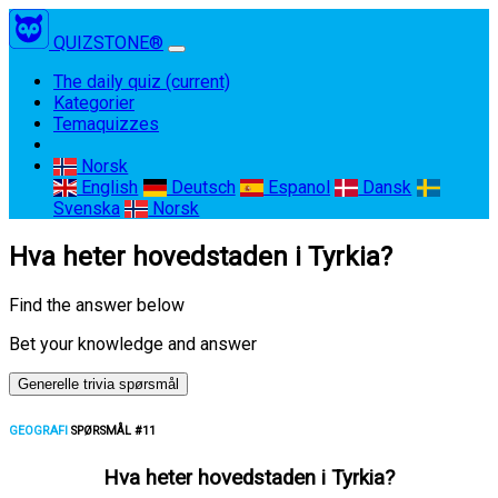
QUIZSTONE®
The daily quiz
(current)
Kategorier
Temaquizzes
Norsk
English
Deutsch
Espanol
Dansk
Svenska
Norsk
Hva heter hovedstaden i Tyrkia?
Find the answer below
Bet your knowledge and answer
Generelle trivia spørsmål
GEOGRAFI
SPØRSMÅL #11
Hva heter hovedstaden i Tyrkia?