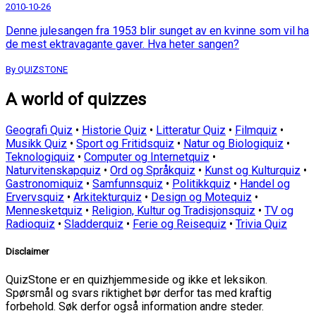
2010-10-26
Denne julesangen fra 1953 blir sunget av en kvinne som vil ha
de mest ektravagante gaver. Hva heter sangen?
By QUIZSTONE
A world of quizzes
Geografi Quiz
•
Historie Quiz
•
Litteratur Quiz
•
Filmquiz
•
Musikk Quiz
•
Sport og Fritidsquiz
•
Natur og Biologiquiz
•
Teknologiquiz
•
Computer og Internetquiz
•
Naturvitenskapquiz
•
Ord og Språkquiz
•
Kunst og Kulturquiz
•
Gastronomiquiz
•
Samfunnsquiz
•
Politikkquiz
•
Handel og
Ervervsquiz
•
Arkitekturquiz
•
Design og Motequiz
•
Mennesketquiz
•
Religion, Kultur og Tradisjonsquiz
•
TV og
Radioquiz
•
Sladderquiz
•
Ferie og Reisequiz
•
Trivia Quiz
Disclaimer
QuizStone er en quizhjemmeside og ikke et leksikon.
Spørsmål og svars riktighet bør derfor tas med kraftig
forbehold. Søk derfor også information andre steder.