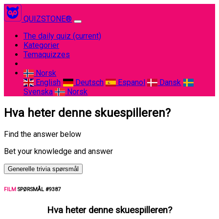
QUIZSTONE®
The daily quiz
(current)
Kategorier
Temaquizzes
Norsk
English
Deutsch
Espanol
Dansk
Svenska
Norsk
Hva heter denne skuespilleren?
Find the answer below
Bet your knowledge and answer
Generelle trivia spørsmål
FILM
SPØRSMÅL #9387
Hva heter denne skuespilleren?