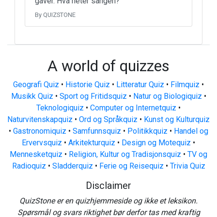
gaver. Hva heter sangen?
By QUIZSTONE
A world of quizzes
Geografi Quiz
•
Historie Quiz
•
Litteratur Quiz
•
Filmquiz
•
Musikk Quiz
•
Sport og Fritidsquiz
•
Natur og Biologiquiz
•
Teknologiquiz
•
Computer og Internetquiz
•
Naturvitenskapquiz
•
Ord og Språkquiz
•
Kunst og Kulturquiz
•
Gastronomiquiz
•
Samfunnsquiz
•
Politikkquiz
•
Handel og
Ervervsquiz
•
Arkitekturquiz
•
Design og Motequiz
•
Mennesketquiz
•
Religion, Kultur og Tradisjonsquiz
•
TV og
Radioquiz
•
Sladderquiz
•
Ferie og Reisequiz
•
Trivia Quiz
Disclaimer
QuizStone er en quizhjemmeside og ikke et leksikon.
Spørsmål og svars riktighet bør derfor tas med kraftig