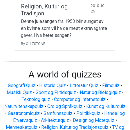
Religion, Kultur og
2010-10-
26
Tradisjon
Denne julesangen fra 1953 blir sunget av
en kvinne som vil ha de mest ektravagante
gaver. Hva heter sangen?
By QUIZSTONE
A world of quizzes
Geografi Quiz
•
Historie Quiz
•
Litteratur Quiz
•
Filmquiz
•
Musikk Quiz
•
Sport og Fritidsquiz
•
Natur og Biologiquiz
•
Teknologiquiz
•
Computer og Internetquiz
•
Naturvitenskapquiz
•
Ord og Språkquiz
•
Kunst og Kulturquiz
•
Gastronomiquiz
•
Samfunnsquiz
•
Politikkquiz
•
Handel og
Ervervsquiz
•
Arkitekturquiz
•
Design og Motequiz
•
Mennesketquiz
•
Religion, Kultur og Tradisjonsquiz
•
TV og