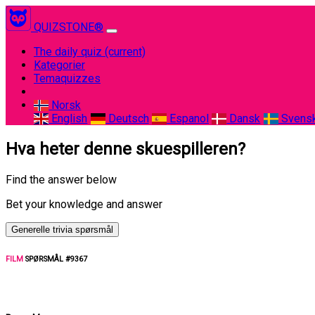
QUIZSTONE®
The daily quiz
(current)
Kategorier
Temaquizzes
Norsk
English
Deutsch
Espanol
Dansk
Svens
Hva heter denne skuespilleren?
Find the answer below
Bet your knowledge and answer
Generelle trivia spørsmål
FILM
SPØRSMÅL #9367