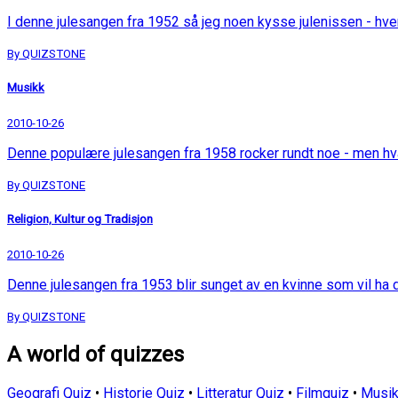
I denne julesangen fra 1952 så jeg noen kysse julenissen - hv
By QUIZSTONE
Musikk
2010-10-26
Denne populære julesangen fra 1958 rocker rundt noe - men h
By QUIZSTONE
Religion, Kultur og Tradisjon
2010-10-26
Denne julesangen fra 1953 blir sunget av en kvinne som vil ha
By QUIZSTONE
A world of quizzes
Geografi Quiz
•
Historie Quiz
•
Litteratur Quiz
•
Filmquiz
•
Musik