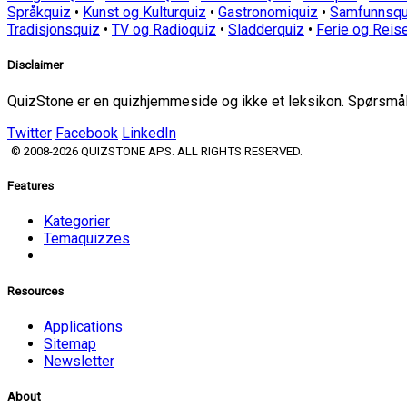
Språkquiz
•
Kunst og Kulturquiz
•
Gastronomiquiz
•
Samfunnsqu
Tradisjonsquiz
•
TV og Radioquiz
•
Sladderquiz
•
Ferie og Reis
Disclaimer
QuizStone er en quizhjemmeside og ikke et leksikon. Spørsmål o
Twitter
Facebook
LinkedIn
© 2008-2026 QUIZSTONE APS. ALL RIGHTS RESERVED.
Features
Kategorier
Temaquizzes
Resources
Applications
Sitemap
Newsletter
About