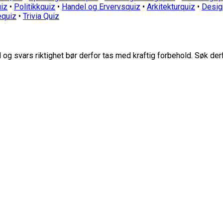
iz
•
Politikkquiz
•
Handel og Ervervsquiz
•
Arkitekturquiz
•
Desig
equiz
•
Trivia Quiz
g svars riktighet bør derfor tas med kraftig forbehold. Søk der