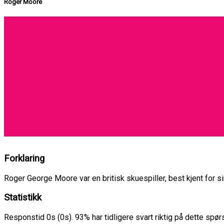
Roger Moore
Forklaring
Roger George Moore var en britisk skuespiller, best kjent for s
Statistikk
Responstid 0s (0s). 93% har tidligere svart riktig på dette spø