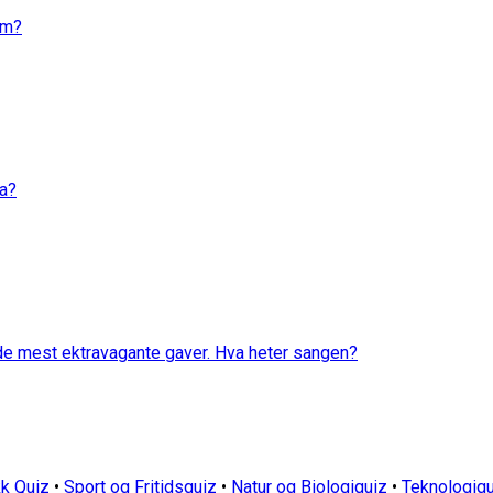
em?
va?
 de mest ektravagante gaver. Hva heter sangen?
k Quiz
•
Sport og Fritidsquiz
•
Natur og Biologiquiz
•
Teknologiqu