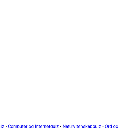
iz
•
Computer og Internetquiz
•
Naturvitenskapquiz
•
Ord og