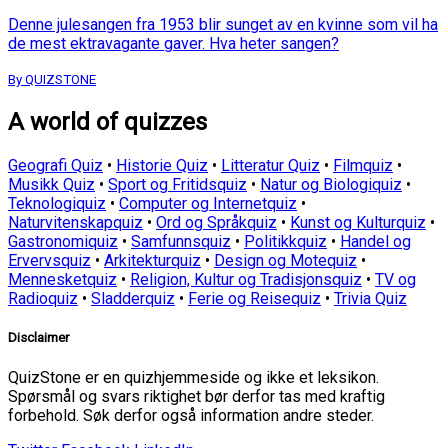
Denne julesangen fra 1953 blir sunget av en kvinne som vil ha
de mest ektravagante gaver. Hva heter sangen?
By QUIZSTONE
A world of quizzes
Geografi Quiz
•
Historie Quiz
•
Litteratur Quiz
•
Filmquiz
•
Musikk Quiz
•
Sport og Fritidsquiz
•
Natur og Biologiquiz
•
Teknologiquiz
•
Computer og Internetquiz
•
Naturvitenskapquiz
•
Ord og Språkquiz
•
Kunst og Kulturquiz
•
Gastronomiquiz
•
Samfunnsquiz
•
Politikkquiz
•
Handel og
Ervervsquiz
•
Arkitekturquiz
•
Design og Motequiz
•
Mennesketquiz
•
Religion, Kultur og Tradisjonsquiz
•
TV og
Radioquiz
•
Sladderquiz
•
Ferie og Reisequiz
•
Trivia Quiz
Disclaimer
QuizStone er en quizhjemmeside og ikke et leksikon.
Spørsmål og svars riktighet bør derfor tas med kraftig
forbehold. Søk derfor også information andre steder.