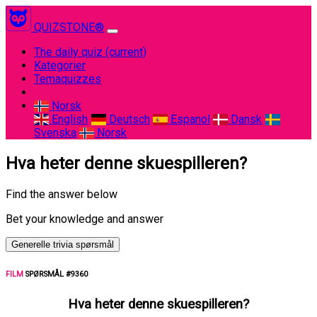
QUIZSTONE®
The daily quiz
(current)
Kategorier
Temaquizzes
Norsk
English
Deutsch
Espanol
Dansk
Svenska
Norsk
Hva heter denne skuespilleren?
Find the answer below
Bet your knowledge and answer
Generelle trivia spørsmål
FILM
SPØRSMÅL #9360
Hva heter denne skuespilleren?