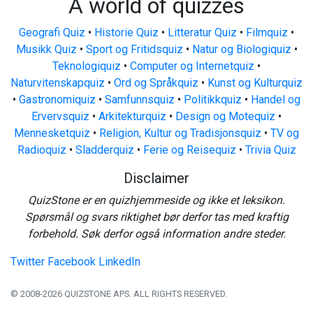
A world of quizzes
Geografi Quiz
•
Historie Quiz
•
Litteratur Quiz
•
Filmquiz
•
Musikk Quiz
•
Sport og Fritidsquiz
•
Natur og Biologiquiz
•
Teknologiquiz
•
Computer og Internetquiz
•
Naturvitenskapquiz
•
Ord og Språkquiz
•
Kunst og Kulturquiz
•
Gastronomiquiz
•
Samfunnsquiz
•
Politikkquiz
•
Handel og
Ervervsquiz
•
Arkitekturquiz
•
Design og Motequiz
•
Mennesketquiz
•
Religion, Kultur og Tradisjonsquiz
•
TV og
Radioquiz
•
Sladderquiz
•
Ferie og Reisequiz
•
Trivia Quiz
Disclaimer
QuizStone er en quizhjemmeside og ikke et leksikon.
Spørsmål og svars riktighet bør derfor tas med kraftig
forbehold. Søk derfor også information andre steder.
Twitter
Facebook
LinkedIn
© 2008-2026 QUIZSTONE APS. ALL RIGHTS RESERVED.