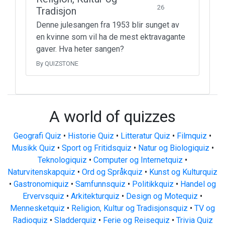
26
Tradisjon
Denne julesangen fra 1953 blir sunget av
en kvinne som vil ha de mest ektravagante
gaver. Hva heter sangen?
By QUIZSTONE
A world of quizzes
Geografi Quiz
•
Historie Quiz
•
Litteratur Quiz
•
Filmquiz
•
Musikk Quiz
•
Sport og Fritidsquiz
•
Natur og Biologiquiz
•
Teknologiquiz
•
Computer og Internetquiz
•
Naturvitenskapquiz
•
Ord og Språkquiz
•
Kunst og Kulturquiz
•
Gastronomiquiz
•
Samfunnsquiz
•
Politikkquiz
•
Handel og
Ervervsquiz
•
Arkitekturquiz
•
Design og Motequiz
•
Mennesketquiz
•
Religion, Kultur og Tradisjonsquiz
•
TV og
Radioquiz
•
Sladderquiz
•
Ferie og Reisequiz
•
Trivia Quiz