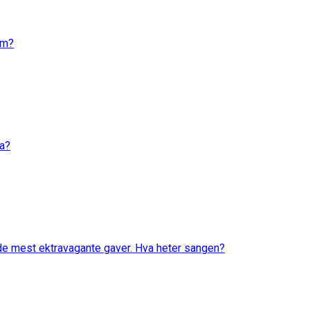
em?
va?
 de mest ektravagante gaver. Hva heter sangen?