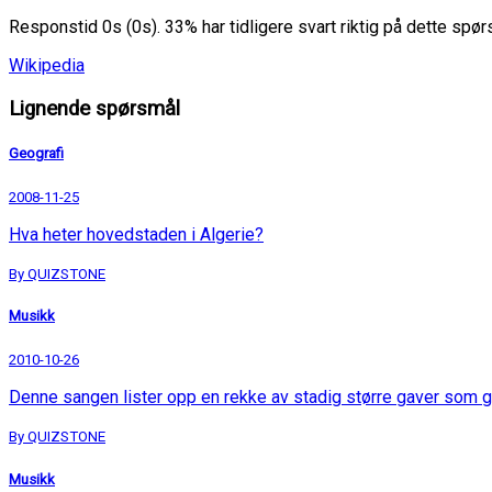
Responstid 0s (0s). 33% har tidligere svart riktig på dette spø
Wikipedia
Lignende spørsmål
Geografi
2008-11-25
Hva heter hovedstaden i Algerie?
By QUIZSTONE
Musikk
2010-10-26
Denne sangen lister opp en rekke av stadig større gaver som g
By QUIZSTONE
Musikk