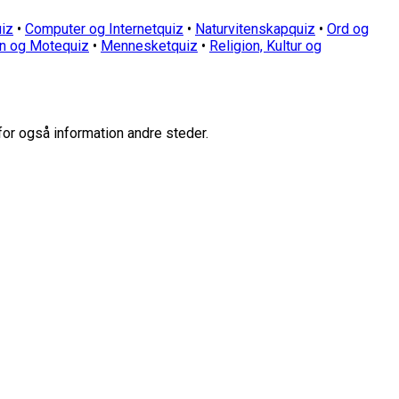
iz
•
Computer og Internetquiz
•
Naturvitenskapquiz
•
Ord og
n og Motequiz
•
Mennesketquiz
•
Religion, Kultur og
for også information andre steder.