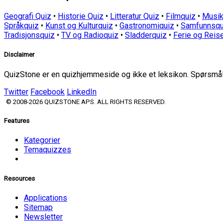
Geografi Quiz
•
Historie Quiz
•
Litteratur Quiz
•
Filmquiz
•
Musik
Språkquiz
•
Kunst og Kulturquiz
•
Gastronomiquiz
•
Samfunnsqu
Tradisjonsquiz
•
TV og Radioquiz
•
Sladderquiz
•
Ferie og Reis
Disclaimer
QuizStone er en quizhjemmeside og ikke et leksikon. Spørsmål o
Twitter
Facebook
LinkedIn
© 2008-2026 QUIZSTONE APS. ALL RIGHTS RESERVED.
Features
Kategorier
Temaquizzes
Resources
Applications
Sitemap
Newsletter