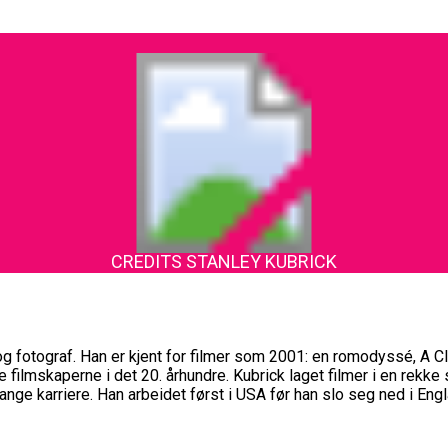
CREDITS STANLEY KUBRICK
og fotograf. Han er kjent for filmer som 2001: en romodyssé, A 
filmskaperne i det 20. århundre. Kubrick laget filmer i en rekke sj
lange karriere. Han arbeidet først i USA før han slo seg ned i Eng