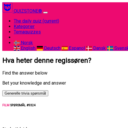
QUIZSTONE®
The daily quiz
(current)
Kategorier
Temaquizzes
Norsk
English
Deutsch
Espanol
Dansk
Svens
Hva heter denne regissøren?
Find the answer below
Bet your knowledge and answer
Generelle trivia spørsmål
FILM
SPØRSMÅL #9324