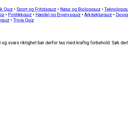
k Quiz
•
Sport og Fritidsquiz
•
Natur og Biologiquiz
•
Teknologiqu
iz
•
Politikkquiz
•
Handel og Ervervsquiz
•
Arkitekturquiz
•
Desig
equiz
•
Trivia Quiz
g svars riktighet bør derfor tas med kraftig forbehold. Søk der