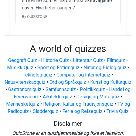
en kvinne som vil ha de mest ektravagante
gaver. Hva heter sangen?
By QUIZSTONE
A world of quizzes
Geografi Quiz
•
Historie Quiz
•
Litteratur Quiz
•
Filmquiz
•
Musikk Quiz
•
Sport og Fritidsquiz
•
Natur og Biologiquiz
•
Teknologiquiz
•
Computer og Internetquiz
•
Naturvitenskapquiz
•
Ord og Språkquiz
•
Kunst og Kulturquiz
•
Gastronomiquiz
•
Samfunnsquiz
•
Politikkquiz
•
Handel og
Ervervsquiz
•
Arkitekturquiz
•
Design og Motequiz
•
Mennesketquiz
•
Religion, Kultur og Tradisjonsquiz
•
TV og
Radioquiz
•
Sladderquiz
•
Ferie og Reisequiz
•
Trivia Quiz
Disclaimer
QuizStone er en quizhjemmeside og ikke et leksikon.