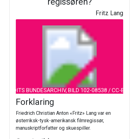
regissøren?
Fritz Lang
CREDITS BUNDESARCHIV, BILD 102-08538 / CC-BY-SA
Forklaring
Friedrich Christian Anton «Fritz» Lang var en
østerriksk-tysk-amerikansk filmregissør,
manuskriptforfatter og skuespiller.