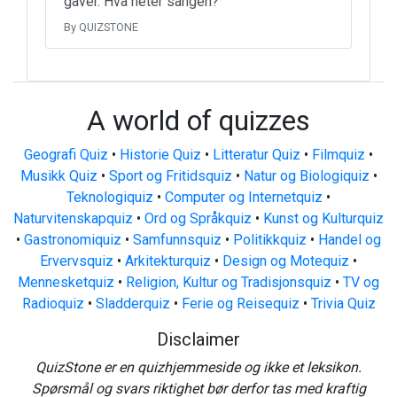
gaver. Hva heter sangen?
By QUIZSTONE
A world of quizzes
Geografi Quiz
•
Historie Quiz
•
Litteratur Quiz
•
Filmquiz
•
Musikk Quiz
•
Sport og Fritidsquiz
•
Natur og Biologiquiz
•
Teknologiquiz
•
Computer og Internetquiz
•
Naturvitenskapquiz
•
Ord og Språkquiz
•
Kunst og Kulturquiz
•
Gastronomiquiz
•
Samfunnsquiz
•
Politikkquiz
•
Handel og
Ervervsquiz
•
Arkitekturquiz
•
Design og Motequiz
•
Mennesketquiz
•
Religion, Kultur og Tradisjonsquiz
•
TV og
Radioquiz
•
Sladderquiz
•
Ferie og Reisequiz
•
Trivia Quiz
Disclaimer
QuizStone er en quizhjemmeside og ikke et leksikon.
Spørsmål og svars riktighet bør derfor tas med kraftig