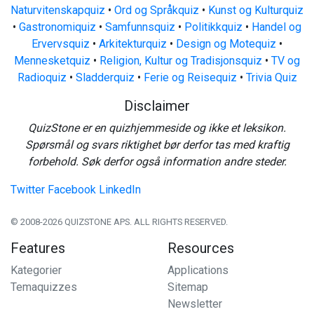
Naturvitenskapquiz
•
Ord og Språkquiz
•
Kunst og Kulturquiz
•
Gastronomiquiz
•
Samfunnsquiz
•
Politikkquiz
•
Handel og
Ervervsquiz
•
Arkitekturquiz
•
Design og Motequiz
•
Mennesketquiz
•
Religion, Kultur og Tradisjonsquiz
•
TV og
Radioquiz
•
Sladderquiz
•
Ferie og Reisequiz
•
Trivia Quiz
Disclaimer
QuizStone er en quizhjemmeside og ikke et leksikon.
Spørsmål og svars riktighet bør derfor tas med kraftig
forbehold. Søk derfor også information andre steder.
Twitter
Facebook
LinkedIn
© 2008-2026 QUIZSTONE APS. ALL RIGHTS RESERVED.
Features
Resources
Kategorier
Applications
Temaquizzes
Sitemap
Newsletter