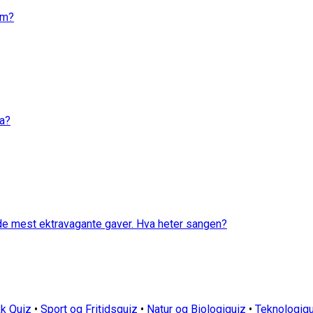
em?
va?
 de mest ektravagante gaver. Hva heter sangen?
k Quiz
•
Sport og Fritidsquiz
•
Natur og Biologiquiz
•
Teknologiqu