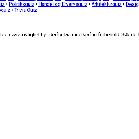
iz
•
Politikkquiz
•
Handel og Ervervsquiz
•
Arkitekturquiz
•
Desig
equiz
•
Trivia Quiz
g svars riktighet bør derfor tas med kraftig forbehold. Søk der