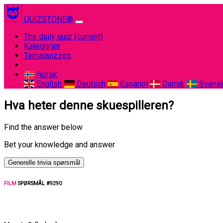
QUIZSTONE®
The daily quiz
(current)
Kategorier
Temaquizzes
Norsk
English
Deutsch
Espanol
Dansk
Svens
Hva heter denne skuespilleren?
Find the answer below
Bet your knowledge and answer
Generelle trivia spørsmål
FILM
SPØRSMÅL #9290