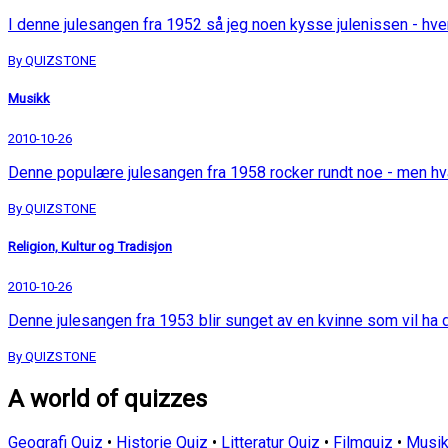
I denne julesangen fra 1952 så jeg noen kysse julenissen - hv
By QUIZSTONE
Musikk
2010-10-26
Denne populære julesangen fra 1958 rocker rundt noe - men h
By QUIZSTONE
Religion, Kultur og Tradisjon
2010-10-26
Denne julesangen fra 1953 blir sunget av en kvinne som vil ha
By QUIZSTONE
A world of quizzes
Geografi Quiz
•
Historie Quiz
•
Litteratur Quiz
•
Filmquiz
•
Musik