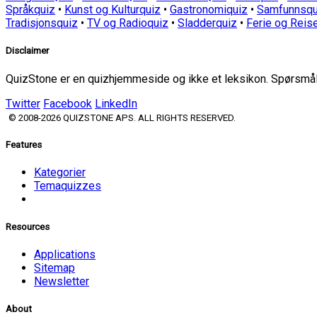
Språkquiz
•
Kunst og Kulturquiz
•
Gastronomiquiz
•
Samfunnsqu
Tradisjonsquiz
•
TV og Radioquiz
•
Sladderquiz
•
Ferie og Reis
Disclaimer
QuizStone er en quizhjemmeside og ikke et leksikon. Spørsmål o
Twitter
Facebook
LinkedIn
© 2008-2026 QUIZSTONE APS. ALL RIGHTS RESERVED.
Features
Kategorier
Temaquizzes
Resources
Applications
Sitemap
Newsletter
About