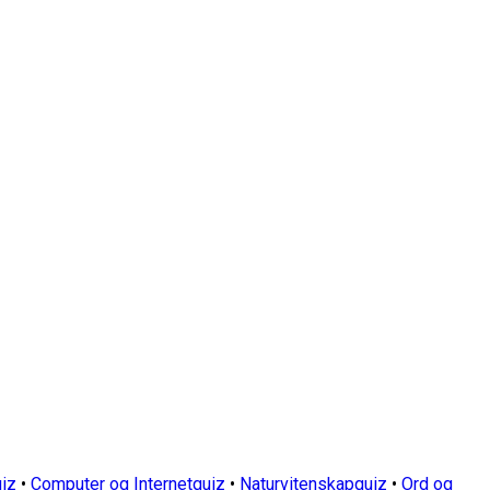
iz
•
Computer og Internetquiz
•
Naturvitenskapquiz
•
Ord og