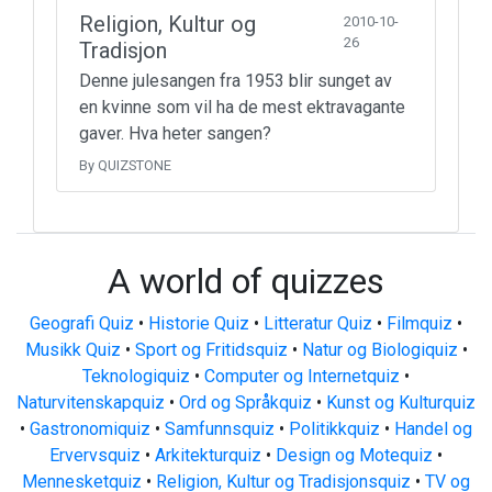
Religion, Kultur og
2010-10-
26
Tradisjon
Denne julesangen fra 1953 blir sunget av
en kvinne som vil ha de mest ektravagante
gaver. Hva heter sangen?
By QUIZSTONE
A world of quizzes
Geografi Quiz
•
Historie Quiz
•
Litteratur Quiz
•
Filmquiz
•
Musikk Quiz
•
Sport og Fritidsquiz
•
Natur og Biologiquiz
•
Teknologiquiz
•
Computer og Internetquiz
•
Naturvitenskapquiz
•
Ord og Språkquiz
•
Kunst og Kulturquiz
•
Gastronomiquiz
•
Samfunnsquiz
•
Politikkquiz
•
Handel og
Ervervsquiz
•
Arkitekturquiz
•
Design og Motequiz
•
Mennesketquiz
•
Religion, Kultur og Tradisjonsquiz
•
TV og