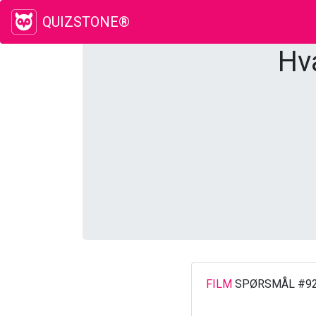
QUIZSTONE®
Hv
FILM
SPØRSMÅL #9