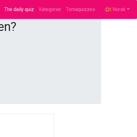
The daily quiz
(current)
Kategorier
Temaquizzes
Norsk
en?