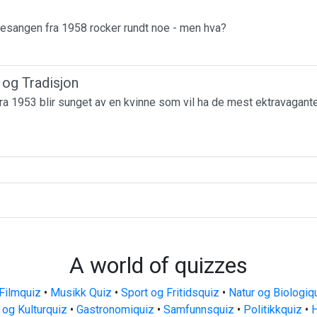
esangen fra 1958 rocker rundt noe - men hva?
r og Tradisjon
a 1953 blir sunget av en kvinne som vil ha de mest ektravagante
A world of quizzes
Filmquiz
•
Musikk Quiz
•
Sport og Fritidsquiz
•
Natur og Biologiq
 og Kulturquiz
•
Gastronomiquiz
•
Samfunnsquiz
•
Politikkquiz
•
H