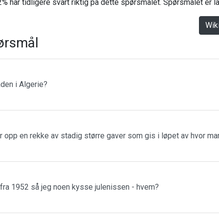
% har tidligere svart riktig på dette spørsmålet. Spørsmålet er 
Wik
ørsmål
den i Algerie?
r opp en rekke av stadig større gaver som gis i løpet av hvor m
 fra 1952 så jeg noen kysse julenissen - hvem?