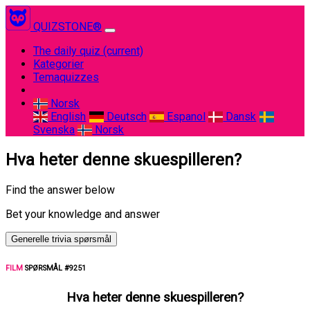
QUIZSTONE®
The daily quiz
(current)
Kategorier
Temaquizzes
Norsk
English
Deutsch
Espanol
Dansk
Svenska
Norsk
Hva heter denne skuespilleren?
Find the answer below
Bet your knowledge and answer
Generelle trivia spørsmål
FILM
SPØRSMÅL #9251
Hva heter denne skuespilleren?