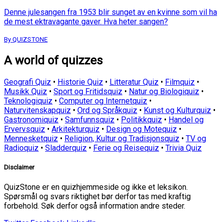
Denne julesangen fra 1953 blir sunget av en kvinne som vil ha
de mest ektravagante gaver. Hva heter sangen?
By QUIZSTONE
A world of quizzes
Geografi Quiz
•
Historie Quiz
•
Litteratur Quiz
•
Filmquiz
•
Musikk Quiz
•
Sport og Fritidsquiz
•
Natur og Biologiquiz
•
Teknologiquiz
•
Computer og Internetquiz
•
Naturvitenskapquiz
•
Ord og Språkquiz
•
Kunst og Kulturquiz
•
Gastronomiquiz
•
Samfunnsquiz
•
Politikkquiz
•
Handel og
Ervervsquiz
•
Arkitekturquiz
•
Design og Motequiz
•
Mennesketquiz
•
Religion, Kultur og Tradisjonsquiz
•
TV og
Radioquiz
•
Sladderquiz
•
Ferie og Reisequiz
•
Trivia Quiz
Disclaimer
QuizStone er en quizhjemmeside og ikke et leksikon.
Spørsmål og svars riktighet bør derfor tas med kraftig
forbehold. Søk derfor også information andre steder.