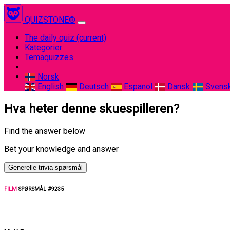
QUIZSTONE®
The daily quiz
(current)
Kategorier
Temaquizzes
Norsk
English
Deutsch
Espanol
Dansk
Svens
Hva heter denne skuespilleren?
Find the answer below
Bet your knowledge and answer
Generelle trivia spørsmål
FILM
SPØRSMÅL #9235