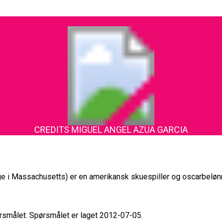
CREDITS MIGUEL ANGEL AZUA GARCIA
 i Massachusetts) er en amerikansk skuespiller og oscarbelønn
pørsmålet. Spørsmålet er laget 2012-07-05.