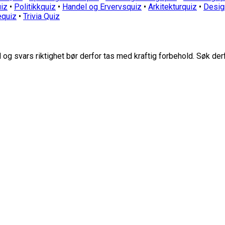
iz
•
Politikkquiz
•
Handel og Ervervsquiz
•
Arkitekturquiz
•
Desig
equiz
•
Trivia Quiz
g svars riktighet bør derfor tas med kraftig forbehold. Søk der