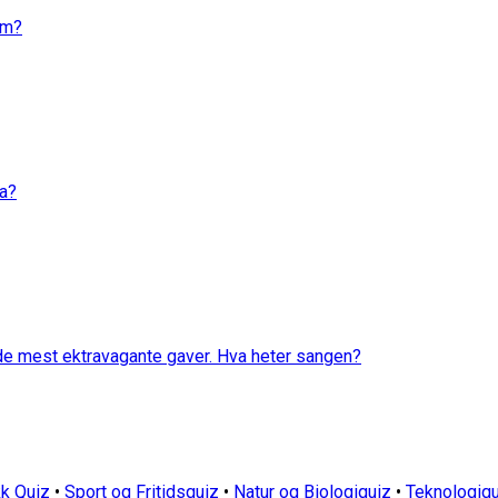
em?
va?
 de mest ektravagante gaver. Hva heter sangen?
k Quiz
•
Sport og Fritidsquiz
•
Natur og Biologiquiz
•
Teknologiqu