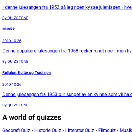
I denne julesangen fra 1952 så jeg noen kysse julenissen - hv
By QUIZSTONE
Musikk
2010-10-26
Denne populære julesangen fra 1958 rocker rundt noe - men h
By QUIZSTONE
Religion, Kultur og Tradisjon
2010-10-26
Denne julesangen fra 1953 blir sunget av en kvinne som vil ha
By QUIZSTONE
A world of quizzes
Geografi Quiz
•
Historie Quiz
•
Litteratur Quiz
•
Filmquiz
•
Musik