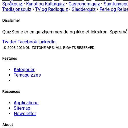
Språkquiz
•
Kunst og Kulturquiz
•
Gastronomiquiz
•
Samfunnsqu
Tradisjonsquiz
•
TV og Radioquiz
•
Sladderquiz
•
Ferie og Reis
Disclaimer
QuizStone er en quizhjemmeside og ikke et leksikon. Spørsmål o
Twitter
Facebook
LinkedIn
© 2008-2026 QUIZSTONE APS. ALL RIGHTS RESERVED.
Features
Kategorier
Temaquizzes
Resources
Applications
Sitemap
Newsletter
About