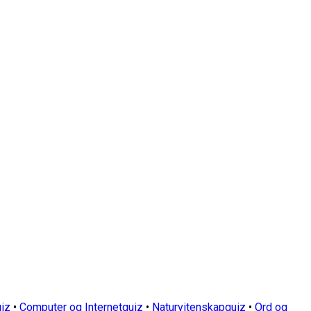
iz
•
Computer og Internetquiz
•
Naturvitenskapquiz
•
Ord og