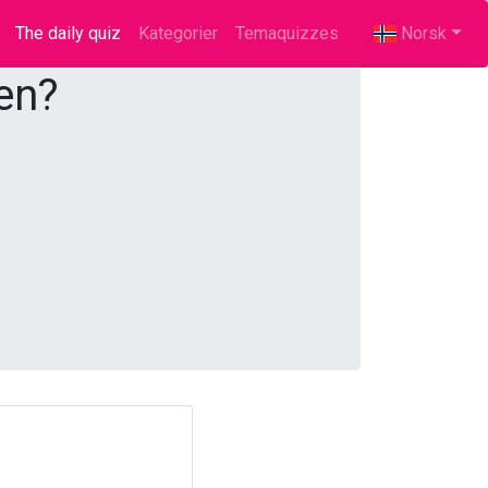
The daily quiz
(current)
Kategorier
Temaquizzes
Norsk
en?