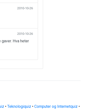
2010-10-26
2010-10-26
 gaver. Hva heter
uiz
•
Teknologiquiz
•
Computer og Internetquiz
•