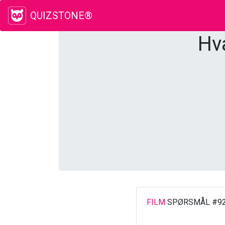
QUIZSTONE®
Hv
FILM
SPØRSMÅL #9