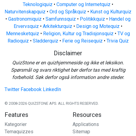
Teknologiquiz
•
Computer og Internetquiz
•
Naturvitenskapquiz
•
Ord og Språkquiz
•
Kunst og Kulturquiz
•
Gastronomiquiz
•
Samfunnsquiz
•
Politikkquiz
•
Handel og
Ervervsquiz
•
Arkitekturquiz
•
Design og Motequiz
•
Mennesketquiz
•
Religion, Kultur og Tradisjonsquiz
•
TV og
Radioquiz
•
Sladderquiz
•
Ferie og Reisequiz
•
Trivia Quiz
Disclaimer
QuizStone er en quizhjemmeside og ikke et leksikon.
Spørsmål og svars riktighet bør derfor tas med kraftig
forbehold. Søk derfor også information andre steder.
Twitter
Facebook
LinkedIn
© 2008-2026 QUIZSTONE APS. ALL RIGHTS RESERVED.
Features
Resources
Kategorier
Applications
Temaquizzes
Sitemap