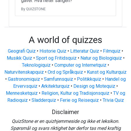
gaver. Hva heter sangen?
By QUIZSTONE
A world of quizzes
Geografi Quiz
•
Historie Quiz
•
Litteratur Quiz
•
Filmquiz
•
Musikk Quiz
•
Sport og Fritidsquiz
•
Natur og Biologiquiz
•
Teknologiquiz
•
Computer og Internetquiz
•
Naturvitenskapquiz
•
Ord og Språkquiz
•
Kunst og Kulturquiz
•
Gastronomiquiz
•
Samfunnsquiz
•
Politikkquiz
•
Handel og
Ervervsquiz
•
Arkitekturquiz
•
Design og Motequiz
•
Mennesketquiz
•
Religion, Kultur og Tradisjonsquiz
•
TV og
Radioquiz
•
Sladderquiz
•
Ferie og Reisequiz
•
Trivia Quiz
Disclaimer
QuizStone er en quizhjemmeside og ikke et leksikon.
Spørsmål og svars riktighet bør derfor tas med kraftig