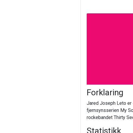
Forklaring
Jared Joseph Leto er 
fjernsynsserien My So-C
rockebandet Thirty Se
Statistikk