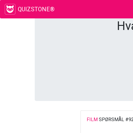
QUIZSTONE®
Hv
FILM
SPØRSMÅL #9