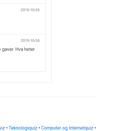
2010-10-26
2010-10-26
 gaver. Hva heter
uiz
•
Teknologiquiz
•
Computer og Internetquiz
•