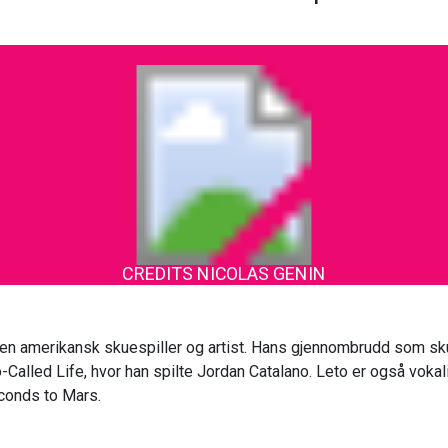
CREDITS NICOLAS GENIN
en amerikansk skuespiller og artist. Hans gjennombrudd som skue
alled Life, hvor han spilte Jordan Catalano. Leto er også vokalist
conds to Mars.