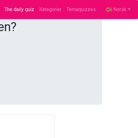
The daily quiz
(current)
Kategorier
Temaquizzes
Norsk
en?