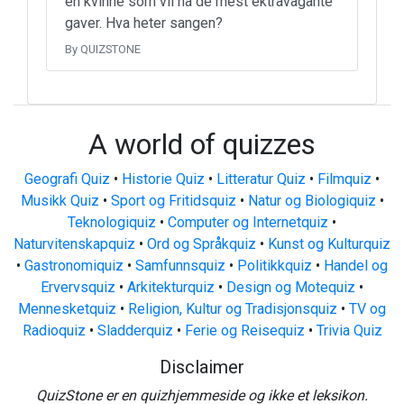
en kvinne som vil ha de mest ektravagante
gaver. Hva heter sangen?
By QUIZSTONE
A world of quizzes
Geografi Quiz
•
Historie Quiz
•
Litteratur Quiz
•
Filmquiz
•
Musikk Quiz
•
Sport og Fritidsquiz
•
Natur og Biologiquiz
•
Teknologiquiz
•
Computer og Internetquiz
•
Naturvitenskapquiz
•
Ord og Språkquiz
•
Kunst og Kulturquiz
•
Gastronomiquiz
•
Samfunnsquiz
•
Politikkquiz
•
Handel og
Ervervsquiz
•
Arkitekturquiz
•
Design og Motequiz
•
Mennesketquiz
•
Religion, Kultur og Tradisjonsquiz
•
TV og
Radioquiz
•
Sladderquiz
•
Ferie og Reisequiz
•
Trivia Quiz
Disclaimer
QuizStone er en quizhjemmeside og ikke et leksikon.