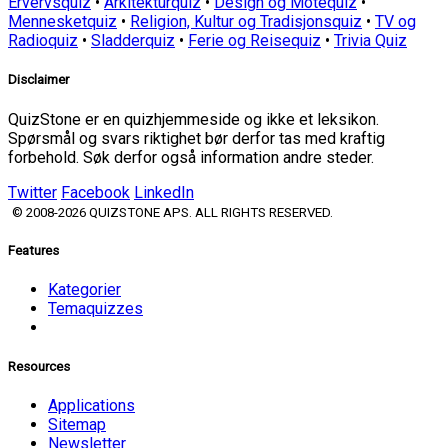
Ervervsquiz
•
Arkitekturquiz
•
Design og Motequiz
•
Mennesketquiz
•
Religion, Kultur og Tradisjonsquiz
•
TV og
Radioquiz
•
Sladderquiz
•
Ferie og Reisequiz
•
Trivia Quiz
Disclaimer
QuizStone er en quizhjemmeside og ikke et leksikon.
Spørsmål og svars riktighet bør derfor tas med kraftig
forbehold. Søk derfor også information andre steder.
Twitter
Facebook
LinkedIn
© 2008-2026 QUIZSTONE APS. ALL RIGHTS RESERVED.
Features
Kategorier
Temaquizzes
Resources
Applications
Sitemap
Newsletter