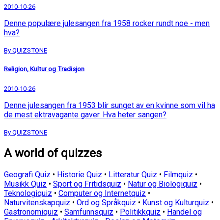
2010-10-26
Denne populære julesangen fra 1958 rocker rundt noe - men
hva?
By QUIZSTONE
Religion, Kultur og Tradisjon
2010-10-26
Denne julesangen fra 1953 blir sunget av en kvinne som vil ha
de mest ektravagante gaver. Hva heter sangen?
By QUIZSTONE
A world of quizzes
Geografi Quiz
•
Historie Quiz
•
Litteratur Quiz
•
Filmquiz
•
Musikk Quiz
•
Sport og Fritidsquiz
•
Natur og Biologiquiz
•
Teknologiquiz
•
Computer og Internetquiz
•
Naturvitenskapquiz
•
Ord og Språkquiz
•
Kunst og Kulturquiz
•
Gastronomiquiz
•
Samfunnsquiz
•
Politikkquiz
•
Handel og