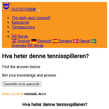
QUIZSTONE®
The daily quiz
(current)
Kategorier
Temaquizzes
Norsk
English
Deutsch
Espanol
Dansk
Svenska
Norsk
Hva heter denne tennisspilleren?
Find the answer below
Bet your knowledge and answer
Generelle trivia spørsmål
SPORT OG FRITID
SPØRSMÅL #9214
Hva heter denne tennisspilleren?