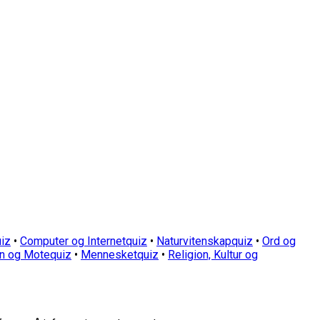
iz
•
Computer og Internetquiz
•
Naturvitenskapquiz
•
Ord og
n og Motequiz
•
Mennesketquiz
•
Religion, Kultur og