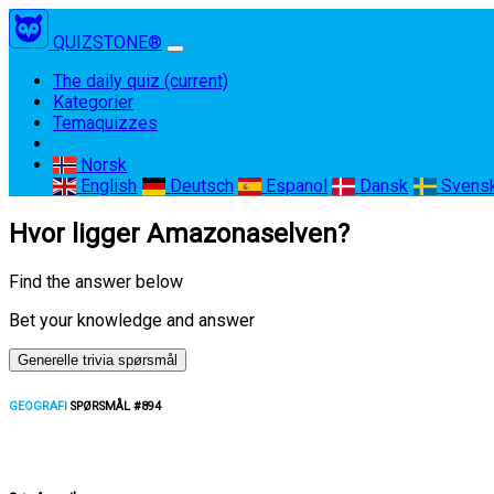
QUIZSTONE®
The daily quiz
(current)
Kategorier
Temaquizzes
Norsk
English
Deutsch
Espanol
Dansk
Svens
Hvor ligger Amazonaselven?
Find the answer below
Bet your knowledge and answer
Generelle trivia spørsmål
GEOGRAFI
SPØRSMÅL #894