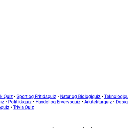
k Quiz
•
Sport og Fritidsquiz
•
Natur og Biologiquiz
•
Teknologiqu
iz
•
Politikkquiz
•
Handel og Ervervsquiz
•
Arkitekturquiz
•
Desig
equiz
•
Trivia Quiz