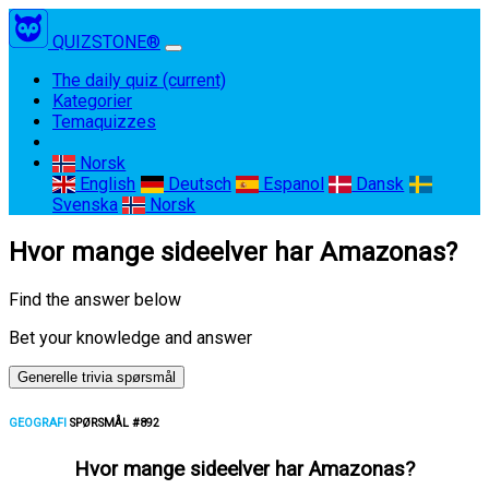
QUIZSTONE®
The daily quiz
(current)
Kategorier
Temaquizzes
Norsk
English
Deutsch
Espanol
Dansk
Svenska
Norsk
Hvor mange sideelver har Amazonas?
Find the answer below
Bet your knowledge and answer
Generelle trivia spørsmål
GEOGRAFI
SPØRSMÅL #892
Hvor mange sideelver har Amazonas?