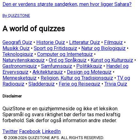
Den er verdens største sandørken, men hvor ligger Sahara?
By QUIZSTONE
A world of quizzes
Geografi Quiz
•
Historie Quiz
•
Litteratur Quiz
•
Filmquiz
•
Musikk Quiz
•
Sport og Fritidsquiz
•
Natur og Biologiquiz
•
Teknologiquiz
•
Computer og Internetquiz
•
Naturvitenskapquiz
•
Ord og Språkquiz
•
Kunst og Kulturquiz
•
Gastronomiquiz
•
Samfunnsquiz
•
Politikkquiz
•
Handel og
Ervervsquiz
•
Arkitekturquiz
•
Design og Motequiz
•
Mennesketquiz
•
Religion, Kultur og Tradisjonsquiz
•
TV og
Radioquiz
•
Sladderquiz
•
Ferie og Reisequiz
•
Trivia Quiz
Disclaimer
QuizStone er en quizhjemmeside og ikke et leksikon.
Spørsmål og svars riktighet bør derfor tas med kraftig
forbehold. Søk derfor også information andre steder.
Twitter
Facebook
LinkedIn
© 2008-2026 QUIZSTONE APS. ALL RIGHTS RESERVED.