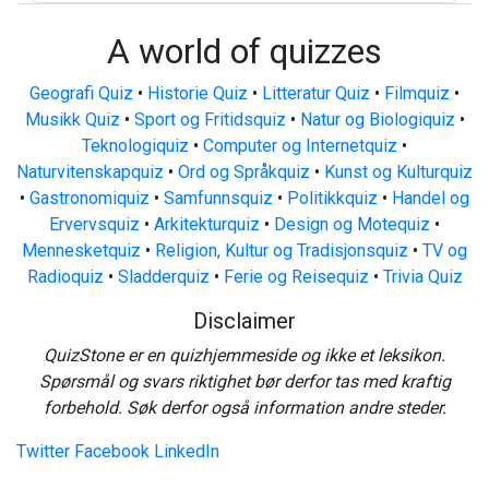
A world of quizzes
Geografi Quiz
•
Historie Quiz
•
Litteratur Quiz
•
Filmquiz
•
Musikk Quiz
•
Sport og Fritidsquiz
•
Natur og Biologiquiz
•
Teknologiquiz
•
Computer og Internetquiz
•
Naturvitenskapquiz
•
Ord og Språkquiz
•
Kunst og Kulturquiz
•
Gastronomiquiz
•
Samfunnsquiz
•
Politikkquiz
•
Handel og
Ervervsquiz
•
Arkitekturquiz
•
Design og Motequiz
•
Mennesketquiz
•
Religion, Kultur og Tradisjonsquiz
•
TV og
Radioquiz
•
Sladderquiz
•
Ferie og Reisequiz
•
Trivia Quiz
Disclaimer
QuizStone er en quizhjemmeside og ikke et leksikon.
Spørsmål og svars riktighet bør derfor tas med kraftig
forbehold. Søk derfor også information andre steder.
Twitter
Facebook
LinkedIn