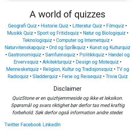
A world of quizzes
Geografi Quiz
•
Historie Quiz
•
Litteratur Quiz
•
Filmquiz
•
Musikk Quiz
•
Sport og Fritidsquiz
•
Natur og Biologiquiz
•
Teknologiquiz
•
Computer og Internetquiz
•
Naturvitenskapquiz
•
Ord og Språkquiz
•
Kunst og Kulturquiz
•
Gastronomiquiz
•
Samfunnsquiz
•
Politikkquiz
•
Handel og
Ervervsquiz
•
Arkitekturquiz
•
Design og Motequiz
•
Mennesketquiz
•
Religion, Kultur og Tradisjonsquiz
•
TV og
Radioquiz
•
Sladderquiz
•
Ferie og Reisequiz
•
Trivia Quiz
Disclaimer
QuizStone er en quizhjemmeside og ikke et leksikon.
Spørsmål og svars riktighet bør derfor tas med kraftig
forbehold. Søk derfor også information andre steder.
Twitter
Facebook
LinkedIn