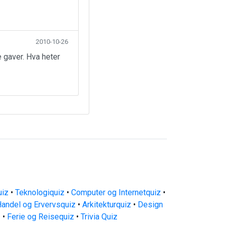
2010-10-26
 gaver. Hva heter
uiz
•
Teknologiquiz
•
Computer og Internetquiz
•
andel og Ervervsquiz
•
Arkitekturquiz
•
Design
z
•
Ferie og Reisequiz
•
Trivia Quiz