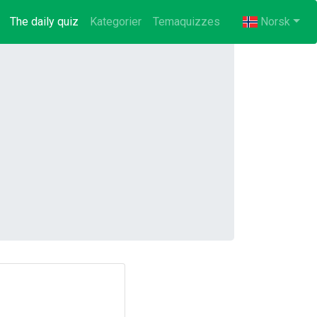
The daily quiz
(current)
Kategorier
Temaquizzes
Norsk