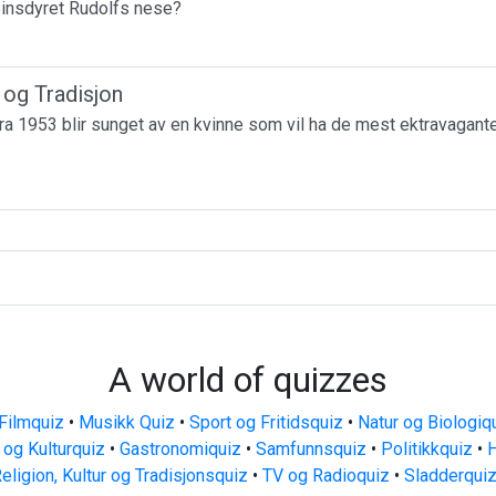
reinsdyret Rudolfs nese?
r og Tradisjon
a 1953 blir sunget av en kvinne som vil ha de mest ektravagante
A world of quizzes
Filmquiz
•
Musikk Quiz
•
Sport og Fritidsquiz
•
Natur og Biologiq
 og Kulturquiz
•
Gastronomiquiz
•
Samfunnsquiz
•
Politikkquiz
•
H
eligion, Kultur og Tradisjonsquiz
•
TV og Radioquiz
•
Sladderqui