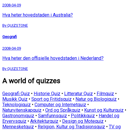
2008-04-09
Hva heter hovedstaden i Australia?
By QUIZSTONE
Geografi
2008-04-09
Hva heter den offisielle hovedstaden i Nederland?
By QUIZSTONE
A world of quizzes
Geografi Quiz
•
Historie Quiz
•
Litteratur Quiz
•
Filmquiz
•
Musikk Quiz
•
Sport og Fritidsquiz
•
Natur og Biologiquiz
•
Teknologiquiz
•
Computer og Internetquiz
•
Naturvitenskapquiz
•
Ord og Språkquiz
•
Kunst og Kulturquiz
•
Gastronomiquiz
•
Samfunnsquiz
•
Politikkquiz
•
Handel og
Ervervsquiz
•
Arkitekturquiz
•
Design og Motequiz
•
Mennesketquiz
•
Religion, Kultur og Tradisjonsquiz
•
TV og