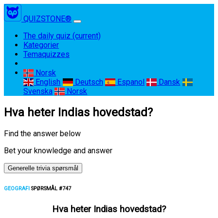
QUIZSTONE®
The daily quiz
(current)
Kategorier
Temaquizzes
Norsk
English
Deutsch
Espanol
Dansk
Svenska
Norsk
Hva heter Indias hovedstad?
Find the answer below
Bet your knowledge and answer
Generelle trivia spørsmål
GEOGRAFI
SPØRSMÅL #747
Hva heter Indias hovedstad?