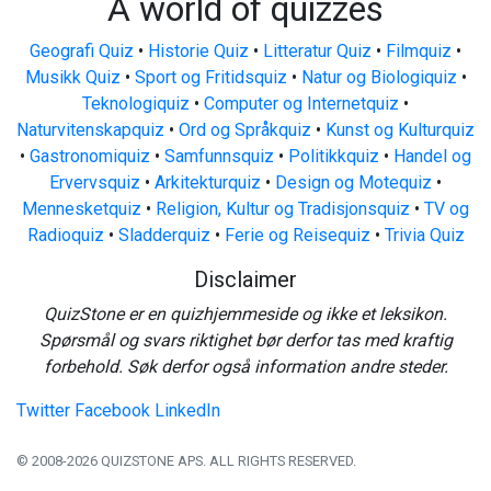
A world of quizzes
Geografi Quiz
•
Historie Quiz
•
Litteratur Quiz
•
Filmquiz
•
Musikk Quiz
•
Sport og Fritidsquiz
•
Natur og Biologiquiz
•
Teknologiquiz
•
Computer og Internetquiz
•
Naturvitenskapquiz
•
Ord og Språkquiz
•
Kunst og Kulturquiz
•
Gastronomiquiz
•
Samfunnsquiz
•
Politikkquiz
•
Handel og
Ervervsquiz
•
Arkitekturquiz
•
Design og Motequiz
•
Mennesketquiz
•
Religion, Kultur og Tradisjonsquiz
•
TV og
Radioquiz
•
Sladderquiz
•
Ferie og Reisequiz
•
Trivia Quiz
Disclaimer
QuizStone er en quizhjemmeside og ikke et leksikon.
Spørsmål og svars riktighet bør derfor tas med kraftig
forbehold. Søk derfor også information andre steder.
Twitter
Facebook
LinkedIn
© 2008-2026 QUIZSTONE APS. ALL RIGHTS RESERVED.