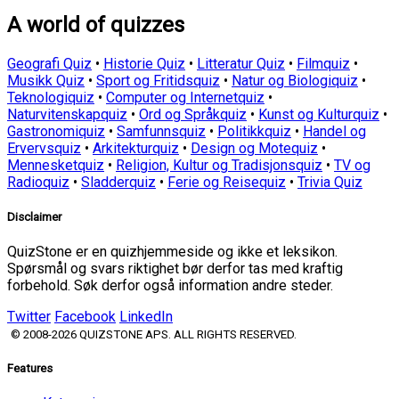
A world of quizzes
Geografi Quiz
•
Historie Quiz
•
Litteratur Quiz
•
Filmquiz
•
Musikk Quiz
•
Sport og Fritidsquiz
•
Natur og Biologiquiz
•
Teknologiquiz
•
Computer og Internetquiz
•
Naturvitenskapquiz
•
Ord og Språkquiz
•
Kunst og Kulturquiz
•
Gastronomiquiz
•
Samfunnsquiz
•
Politikkquiz
•
Handel og
Ervervsquiz
•
Arkitekturquiz
•
Design og Motequiz
•
Mennesketquiz
•
Religion, Kultur og Tradisjonsquiz
•
TV og
Radioquiz
•
Sladderquiz
•
Ferie og Reisequiz
•
Trivia Quiz
Disclaimer
QuizStone er en quizhjemmeside og ikke et leksikon.
Spørsmål og svars riktighet bør derfor tas med kraftig
forbehold. Søk derfor også information andre steder.
Twitter
Facebook
LinkedIn
© 2008-2026 QUIZSTONE APS. ALL RIGHTS RESERVED.
Features