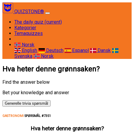
QUIZSTONE®
The daily quiz
(current)
Kategorier
Temaquizzes
Norsk
English
Deutsch
Espanol
Dansk
Svenska
Norsk
Hva heter denne grønnsaken?
Find the answer below
Bet your knowledge and answer
Generelle trivia spørsmål
GASTRONOMI
SPØRSMÅL #7351
Hva heter denne grønnsaken?