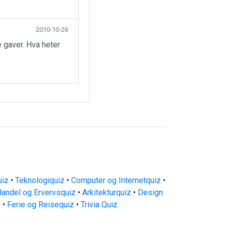
2010-10-26
 gaver. Hva heter
uiz
•
Teknologiquiz
•
Computer og Internetquiz
•
andel og Ervervsquiz
•
Arkitekturquiz
•
Design
z
•
Ferie og Reisequiz
•
Trivia Quiz