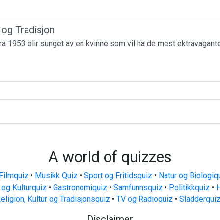
r og Tradisjon
a 1953 blir sunget av en kvinne som vil ha de mest ektravagante
A world of quizzes
Filmquiz
•
Musikk Quiz
•
Sport og Fritidsquiz
•
Natur og Biologiq
 og Kulturquiz
•
Gastronomiquiz
•
Samfunnsquiz
•
Politikkquiz
•
H
eligion, Kultur og Tradisjonsquiz
•
TV og Radioquiz
•
Sladderqui
Disclaimer