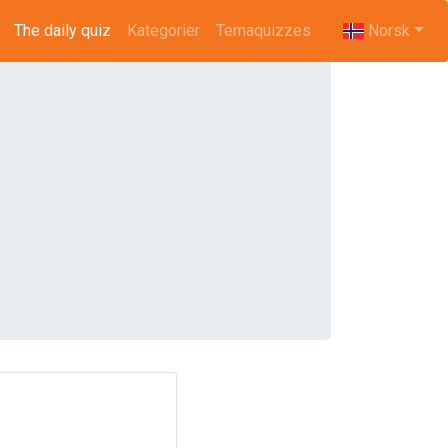
The daily quiz
(current)
Kategorier
Temaquizzes
Norsk