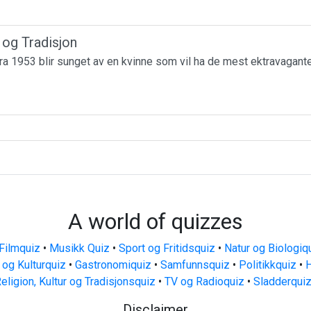
r og Tradisjon
a 1953 blir sunget av en kvinne som vil ha de mest ektravagante
A world of quizzes
Filmquiz
•
Musikk Quiz
•
Sport og Fritidsquiz
•
Natur og Biologiq
 og Kulturquiz
•
Gastronomiquiz
•
Samfunnsquiz
•
Politikkquiz
•
H
eligion, Kultur og Tradisjonsquiz
•
TV og Radioquiz
•
Sladderqui
Disclaimer