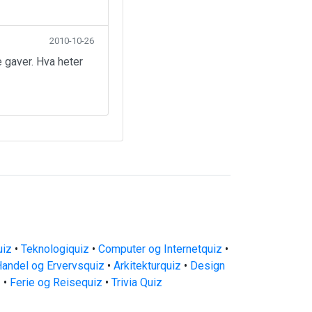
2010-10-26
 gaver. Hva heter
uiz
•
Teknologiquiz
•
Computer og Internetquiz
•
andel og Ervervsquiz
•
Arkitekturquiz
•
Design
z
•
Ferie og Reisequiz
•
Trivia Quiz