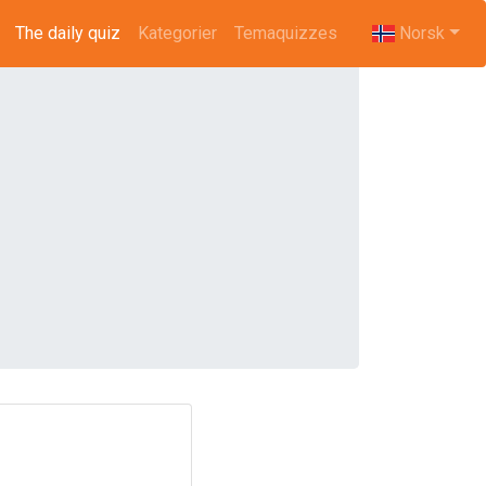
The daily quiz
(current)
Kategorier
Temaquizzes
Norsk