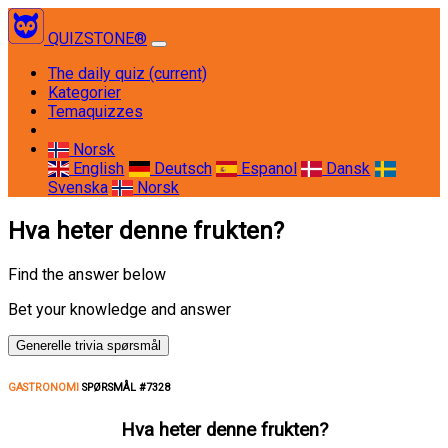
QUIZSTONE®
The daily quiz
(current)
Kategorier
Temaquizzes
Norsk
English
Deutsch
Espanol
Dansk
Svenska
Norsk
Hva heter denne frukten?
Find the answer below
Bet your knowledge and answer
Generelle trivia spørsmål
GASTRONOMI
SPØRSMÅL #7328
Hva heter denne frukten?