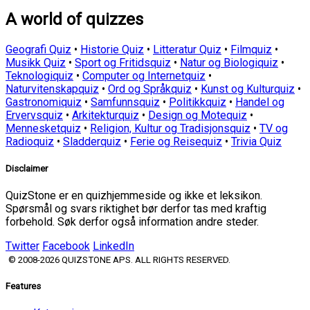
A world of quizzes
Geografi Quiz
•
Historie Quiz
•
Litteratur Quiz
•
Filmquiz
•
Musikk Quiz
•
Sport og Fritidsquiz
•
Natur og Biologiquiz
•
Teknologiquiz
•
Computer og Internetquiz
•
Naturvitenskapquiz
•
Ord og Språkquiz
•
Kunst og Kulturquiz
•
Gastronomiquiz
•
Samfunnsquiz
•
Politikkquiz
•
Handel og
Ervervsquiz
•
Arkitekturquiz
•
Design og Motequiz
•
Mennesketquiz
•
Religion, Kultur og Tradisjonsquiz
•
TV og
Radioquiz
•
Sladderquiz
•
Ferie og Reisequiz
•
Trivia Quiz
Disclaimer
QuizStone er en quizhjemmeside og ikke et leksikon.
Spørsmål og svars riktighet bør derfor tas med kraftig
forbehold. Søk derfor også information andre steder.
Twitter
Facebook
LinkedIn
© 2008-2026 QUIZSTONE APS. ALL RIGHTS RESERVED.
Features