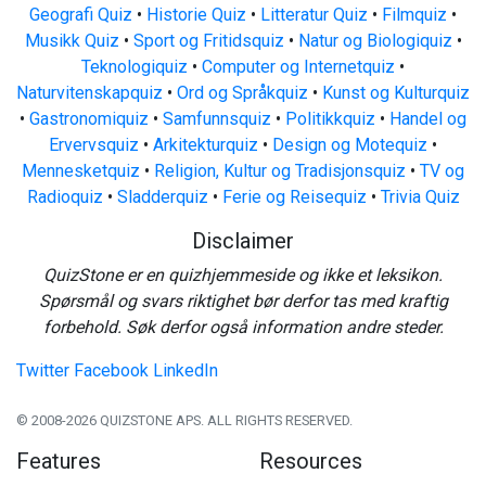
Geografi Quiz
•
Historie Quiz
•
Litteratur Quiz
•
Filmquiz
•
Musikk Quiz
•
Sport og Fritidsquiz
•
Natur og Biologiquiz
•
Teknologiquiz
•
Computer og Internetquiz
•
Naturvitenskapquiz
•
Ord og Språkquiz
•
Kunst og Kulturquiz
•
Gastronomiquiz
•
Samfunnsquiz
•
Politikkquiz
•
Handel og
Ervervsquiz
•
Arkitekturquiz
•
Design og Motequiz
•
Mennesketquiz
•
Religion, Kultur og Tradisjonsquiz
•
TV og
Radioquiz
•
Sladderquiz
•
Ferie og Reisequiz
•
Trivia Quiz
Disclaimer
QuizStone er en quizhjemmeside og ikke et leksikon.
Spørsmål og svars riktighet bør derfor tas med kraftig
forbehold. Søk derfor også information andre steder.
Twitter
Facebook
LinkedIn
© 2008-2026 QUIZSTONE APS. ALL RIGHTS RESERVED.
Features
Resources