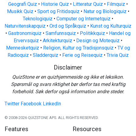
Geografi Quiz
•
Historie Quiz
•
Litteratur Quiz
•
Filmquiz
•
Musikk Quiz
•
Sport og Fritidsquiz
•
Natur og Biologiquiz
•
Teknologiquiz
•
Computer og Internetquiz
•
Naturvitenskapquiz
•
Ord og Språkquiz
•
Kunst og Kulturquiz
•
Gastronomiquiz
•
Samfunnsquiz
•
Politikkquiz
•
Handel og
Ervervsquiz
•
Arkitekturquiz
•
Design og Motequiz
•
Mennesketquiz
•
Religion, Kultur og Tradisjonsquiz
•
TV og
Radioquiz
•
Sladderquiz
•
Ferie og Reisequiz
•
Trivia Quiz
Disclaimer
QuizStone er en quizhjemmeside og ikke et leksikon.
Spørsmål og svars riktighet bør derfor tas med kraftig
forbehold. Søk derfor også information andre steder.
Twitter
Facebook
LinkedIn
© 2008-2026 QUIZSTONE APS. ALL RIGHTS RESERVED.
Features
Resources