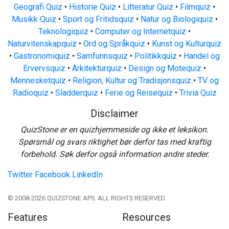
Geografi Quiz
•
Historie Quiz
•
Litteratur Quiz
•
Filmquiz
•
Musikk Quiz
•
Sport og Fritidsquiz
•
Natur og Biologiquiz
•
Teknologiquiz
•
Computer og Internetquiz
•
Naturvitenskapquiz
•
Ord og Språkquiz
•
Kunst og Kulturquiz
•
Gastronomiquiz
•
Samfunnsquiz
•
Politikkquiz
•
Handel og
Ervervsquiz
•
Arkitekturquiz
•
Design og Motequiz
•
Mennesketquiz
•
Religion, Kultur og Tradisjonsquiz
•
TV og
Radioquiz
•
Sladderquiz
•
Ferie og Reisequiz
•
Trivia Quiz
Disclaimer
QuizStone er en quizhjemmeside og ikke et leksikon.
Spørsmål og svars riktighet bør derfor tas med kraftig
forbehold. Søk derfor også information andre steder.
Twitter
Facebook
LinkedIn
© 2008-2026 QUIZSTONE APS. ALL RIGHTS RESERVED.
Features
Resources