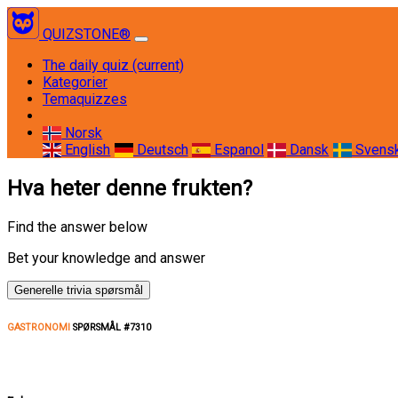
QUIZSTONE®
The daily quiz
(current)
Kategorier
Temaquizzes
Norsk
English
Deutsch
Espanol
Dansk
Svens
Hva heter denne frukten?
Find the answer below
Bet your knowledge and answer
Generelle trivia spørsmål
GASTRONOMI
SPØRSMÅL #7310