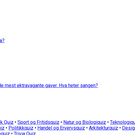
va?
 de mest ektravagante gaver. Hva heter sangen?
k Quiz
•
Sport og Fritidsquiz
•
Natur og Biologiquiz
•
Teknologiqu
iz
•
Politikkquiz
•
Handel og Ervervsquiz
•
Arkitekturquiz
•
Desig
equiz
•
Trivia Quiz