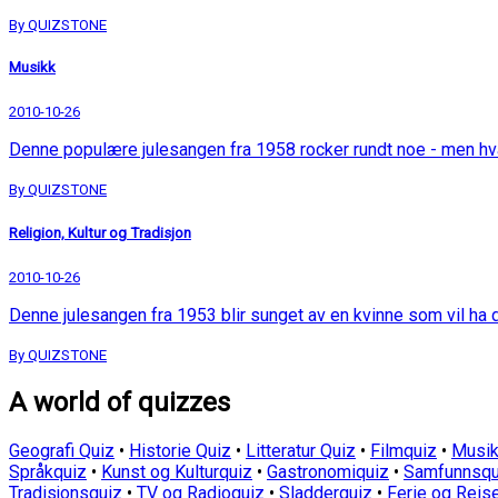
By QUIZSTONE
Musikk
2010-10-26
Denne populære julesangen fra 1958 rocker rundt noe - men h
By QUIZSTONE
Religion, Kultur og Tradisjon
2010-10-26
Denne julesangen fra 1953 blir sunget av en kvinne som vil ha
By QUIZSTONE
A world of quizzes
Geografi Quiz
•
Historie Quiz
•
Litteratur Quiz
•
Filmquiz
•
Musik
Språkquiz
•
Kunst og Kulturquiz
•
Gastronomiquiz
•
Samfunnsqu
Tradisjonsquiz
•
TV og Radioquiz
•
Sladderquiz
•
Ferie og Reis