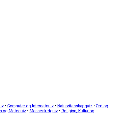
iz
•
Computer og Internetquiz
•
Naturvitenskapquiz
•
Ord og
n og Motequiz
•
Mennesketquiz
•
Religion, Kultur og