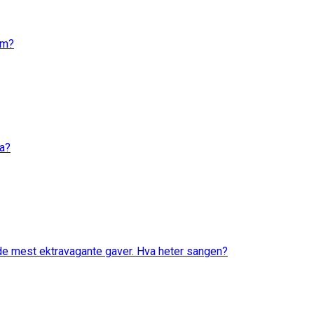
em?
va?
 de mest ektravagante gaver. Hva heter sangen?