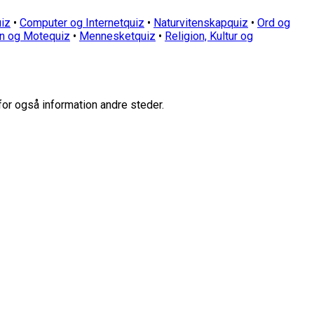
iz
•
Computer og Internetquiz
•
Naturvitenskapquiz
•
Ord og
n og Motequiz
•
Mennesketquiz
•
Religion, Kultur og
for også information andre steder.