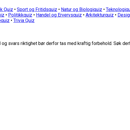
k Quiz
•
Sport og Fritidsquiz
•
Natur og Biologiquiz
•
Teknologiqu
iz
•
Politikkquiz
•
Handel og Ervervsquiz
•
Arkitekturquiz
•
Desig
equiz
•
Trivia Quiz
g svars riktighet bør derfor tas med kraftig forbehold. Søk der