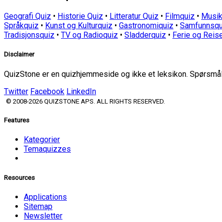
Geografi Quiz
•
Historie Quiz
•
Litteratur Quiz
•
Filmquiz
•
Musik
Språkquiz
•
Kunst og Kulturquiz
•
Gastronomiquiz
•
Samfunnsqu
Tradisjonsquiz
•
TV og Radioquiz
•
Sladderquiz
•
Ferie og Reis
Disclaimer
QuizStone er en quizhjemmeside og ikke et leksikon. Spørsmål o
Twitter
Facebook
LinkedIn
© 2008-2026 QUIZSTONE APS. ALL RIGHTS RESERVED.
Features
Kategorier
Temaquizzes
Resources
Applications
Sitemap
Newsletter