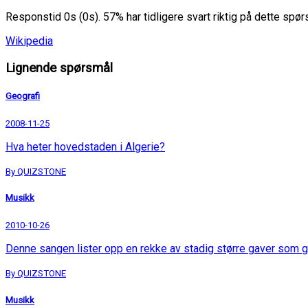
Responstid 0s (0s). 57% har tidligere svart riktig på dette spø
Wikipedia
Lignende spørsmål
Geografi
2008-11-25
Hva heter hovedstaden i Algerie?
By QUIZSTONE
Musikk
2010-10-26
Denne sangen lister opp en rekke av stadig større gaver som g
By QUIZSTONE
Musikk