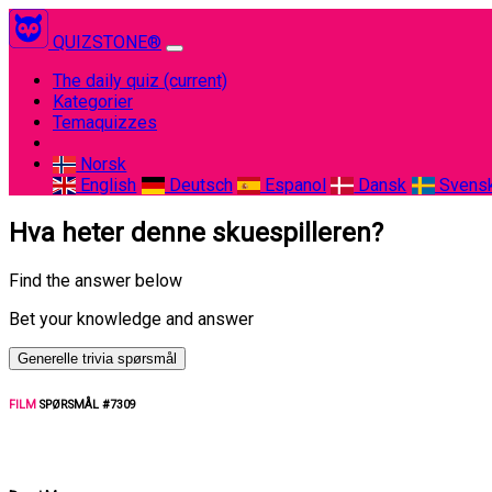
QUIZSTONE®
The daily quiz
(current)
Kategorier
Temaquizzes
Norsk
English
Deutsch
Espanol
Dansk
Svens
Hva heter denne skuespilleren?
Find the answer below
Bet your knowledge and answer
Generelle trivia spørsmål
FILM
SPØRSMÅL #7309