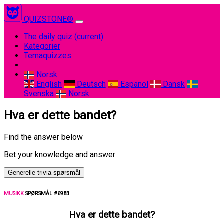
QUIZSTONE®
The daily quiz
(current)
Kategorier
Temaquizzes
Norsk
English
Deutsch
Espanol
Dansk
Svenska
Norsk
Hva er dette bandet?
Find the answer below
Bet your knowledge and answer
Generelle trivia spørsmål
MUSIKK
SPØRSMÅL #6983
Hva er dette bandet?