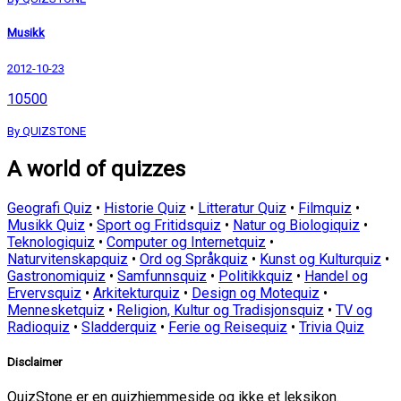
Musikk
2012-10-23
10500
By QUIZSTONE
A world of quizzes
Geografi Quiz
•
Historie Quiz
•
Litteratur Quiz
•
Filmquiz
•
Musikk Quiz
•
Sport og Fritidsquiz
•
Natur og Biologiquiz
•
Teknologiquiz
•
Computer og Internetquiz
•
Naturvitenskapquiz
•
Ord og Språkquiz
•
Kunst og Kulturquiz
•
Gastronomiquiz
•
Samfunnsquiz
•
Politikkquiz
•
Handel og
Ervervsquiz
•
Arkitekturquiz
•
Design og Motequiz
•
Mennesketquiz
•
Religion, Kultur og Tradisjonsquiz
•
TV og
Radioquiz
•
Sladderquiz
•
Ferie og Reisequiz
•
Trivia Quiz
Disclaimer
QuizStone er en quizhjemmeside og ikke et leksikon.