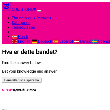
QUIZSTONE®
The daily quiz
(current)
Kategorier
Temaquizzes
Norsk
English
Deutsch
Espanol
Dansk
Svens
Hva er dette bandet?
Find the answer below
Bet your knowledge and answer
Generelle trivia spørsmål
MUSIKK
SPØRSMÅL #10300