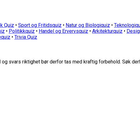
k Quiz
•
Sport og Fritidsquiz
•
Natur og Biologiquiz
•
Teknologiqu
iz
•
Politikkquiz
•
Handel og Ervervsquiz
•
Arkitekturquiz
•
Desig
equiz
•
Trivia Quiz
g svars riktighet bør derfor tas med kraftig forbehold. Søk der