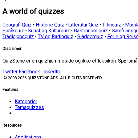
A world of quizzes
Geografi Quiz
•
Historie Quiz
•
Litteratur Quiz
•
Filmquiz
•
Musik
Språkquiz
•
Kunst og Kulturquiz
•
Gastronomiquiz
•
Samfunnsqu
Tradisjonsquiz
•
TV og Radioquiz
•
Sladderquiz
•
Ferie og Reis
Disclaimer
QuizStone er en quizhjemmeside og ikke et leksikon. Spørsmål o
Twitter
Facebook
LinkedIn
© 2008-2026 QUIZSTONE APS. ALL RIGHTS RESERVED.
Features
Kategorier
Temaquizzes
Resources
Applications