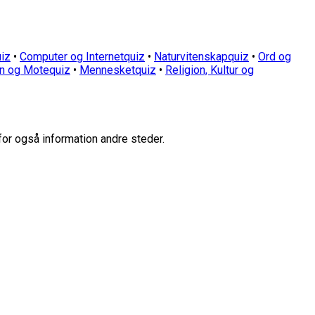
iz
•
Computer og Internetquiz
•
Naturvitenskapquiz
•
Ord og
n og Motequiz
•
Mennesketquiz
•
Religion, Kultur og
for også information andre steder.